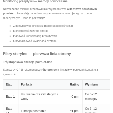
Monitoring przepływu — metody nowoczesne
Nowoczesne mierniki przepływu mierzą przepływ w
wilgotnym sprężonym
powietrzu
i wysyłają dane do oprogramowania monitorującego w czasie
rzeczywistym. Dane te pozwalają:
Zidentyfikować przecieki (nagłe spadki ciśnienia)
Monitorować zużycie energii
Planować konserwację proaktywnie
Optymalizować wydajność systemu
Filtry sterylne — pierwsza linia obrony
Trójstopniowa filtracja point-of-use
Standardy GFSI rekomendują
trójstopniową filtrację
w punktach kontaktu z
żywnością:
Etap
Funkcja
Rating
Wymiana
Usuwanie cząstek stałych i
Co 6–12
Etap 1
~5 µm
wody
miesięcy
Etap
Co 6–12
Filtracja pośrednia
~1 µm