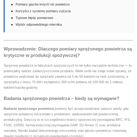
Pomiary gazów innych niż powietrze
Korzyści z systemu pomiaru zużycia
Typowe błędy pomiarowe
Wybór odpowiedniego miernika
Wprowadzenie: Dlaczego pomiary sprężonego powietrza są
krytyczne w produkcji spożywczej?
Sprężone powietrze w fabrykach spożywczych to nie tylko narzędzie techniczne — to
potencjalny wektor zanieczyszczenia produktu. Wiele osób nie zdaje sobie sprawy, że
powietrze wejściowe do sprężarki zawiera od 5 do 50 bakterii na metr sześcienny, a
sprężarka o mocy 75 KM i wydajności 300 scfm pobiera od 100 000 do 1 miliona
bakterii każdej godziny.
Badania sprężonego powietrza – kiedy są wymagane?
Badania sprężonego powietrza
powinny być przeprowadzane zawsze wtedy, gdy
sprężone powietrze ma kontakt z produktem, opakowaniem lub powierzchnią
produkcyjną. Dotyczy to w szczególności branży spożywczej (wymagania BRC, IFS,
FSSC 22000), farmaceutycznej (wymagania GMP, EU Annex 1) oraz produkcji
sterylnej. Wyniki badań dokumentują rzeczywisty stan jakości powietrza i stanowią
dowód zgodności z przyjętymi standardami czystości.