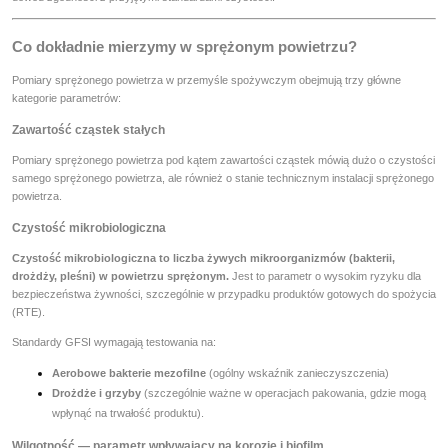
Co dokładnie mierzymy w sprężonym powietrzu?
Pomiary sprężonego powietrza w przemyśle spożywczym obejmują trzy główne
kategorie parametrów:
Zawartość cząstek stałych
Pomiary sprężonego powietrza pod kątem zawartości cząstek mówią dużo o czystości
samego sprężonego powietrza, ale również o stanie technicznym instalacji sprężonego
powietrza.
Czystość mikrobiologiczna
Czystość mikrobiologiczna to liczba żywych mikroorganizmów (bakterii,
drożdży, pleśni) w powietrzu sprężonym.
Jest to parametr o wysokim ryzyku dla
bezpieczeństwa żywności, szczególnie w przypadku produktów gotowych do spożycia
(RTE).
Standardy GFSI wymagają testowania na:
Aerobowe bakterie mezofilne
(ogólny wskaźnik zanieczyszczenia)
Drożdże i grzyby
(szczególnie ważne w operacjach pakowania, gdzie mogą
wpłynąć na trwałość produktu).
Wilgotność — parametr wpływający na korozję i biofilm