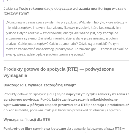
Jakie są Twoje rekomendacje dotyczące wdrażania monitoringu w czasie
rzeczywistym?
„Monitoring w czasie rzeczywistym to przyszłość. Widziałem fabryki, które wdrożyły
mierniki przepływu i natychmiast zidentyfikowały przecieki, które kosztowały ich
tysiące złotych rocznie w zmarnowanej energii. Ale ważne jest, aby zacząć od
zrozumienia systemu. Zainstaluj mierniki, zbieraj dane przez miesiąc, a potem
analizuj. Gdzie jest przepływ? Gdzie są anomalie? Gdzie są przecieki? Po tym
możesz zaplanować konserwację proaktywnie. To zmienia grę — zamiast czekać na
awarię, wiesz, gdzie będzie problem, zanim się pojawi."
Produkty gotowe do spożycia (RTE) — podwyższone
wymagania
Dlaczego RTE wymaga szczególnej uwagi?
Produkty gotowe do spożycia (RTE) są
na najwyższym ryzyku zanieczyszczenia ze
sprężonego powietrza
. Powód:
każde zanieczyszczenie mikrobiologiczne
wprowadzone w późnych etapach przetwarzania RTE pozostaje z produktem aż
do konsumenta
, ponieważ mało jest barier lub przeszkód do eliminacji zagrożeń.
Wymagania filtracji dla RTE
Punkt-of-use filtry sterylne są krytyczne
dla zapewnienia bezpieczeństwa RTE w