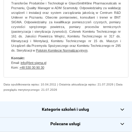
Transferów Produktów i Technologii w GlaxoSmithKline Pharmaceuticals w
Poznaniu, Quality Manager w ADM Szamotuły. Odpowiedzialny za walidację
urządzeń i instalacji oraz system zarządzania jakością w Centrum R&D
Unilever w Poznaniu. Obecnie pomiarowiec, konsultant i trener w BNT
SIGMA. Odpowiedzialny za kwalifikacje pomieszczeń czystych, pomiary
czystości sprężonego powietrza, pomiary procesów termicznych
(pasteryzacja i sterylizacja żywności). Członek Komitetu Technicznego nr
161 ds. Jakości Powietrza Wnętrz, Komitetu Technicznego nr 317 ds.
Klimatyzacji i Wentylacji, Komitetu Technicznego nr 15 ds. Maszyn i
Urządzeń dla Przemysłu Spożywczego oraz Komitetu Technicznego nr 295
ds. Sterylizacji w
Polskim Komitecie Normalizacyjnym
.
Kontakt:
Email:
info@bnt-sigma.pl
Kom:
+48 530 30 90 30
Data opublikowania wpisu: 10.04.2011 | Ostatnia aktualizacja wpisu: 21.07.2026 | Data
przeglądu merytorycznego: 21.07.2026
Kategorie szkoleń i usług
Polecane usługi