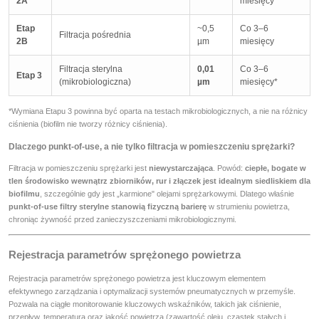
2A
miesięcy
Etap
~0,5
Co 3–6
Filtracja pośrednia
2B
µm
miesięcy
Filtracja sterylna
0,01
Co 3–6
Etap 3
(mikrobiologiczna)
µm
miesięcy*
*Wymiana Etapu 3 powinna być oparta na testach mikrobiologicznych, a nie na różnicy
ciśnienia (biofilm nie tworzy różnicy ciśnienia).
Dlaczego punkt-of-use, a nie tylko filtracja w pomieszczeniu sprężarki?
Filtracja w pomieszczeniu sprężarki jest
niewystarczająca
. Powód:
ciepłe, bogate w
tlen środowisko wewnątrz zbiorników, rur i złączek jest idealnym siedliskiem dla
biofilmu
, szczególnie gdy jest „karmione" olejami sprężarkowymi. Dlatego właśnie
punkt-of-use filtry sterylne stanowią fizyczną barierę
w strumieniu powietrza,
chroniąc żywność przed zanieczyszczeniami mikrobiologicznymi.
Rejestracja parametrów sprężonego powietrza
Rejestracja parametrów sprężonego powietrza jest kluczowym elementem
efektywnego zarządzania i optymalizacji systemów pneumatycznych w przemyśle.
Pozwala na ciągłe monitorowanie kluczowych wskaźników, takich jak ciśnienie,
przepływ, temperatura oraz jakość powietrza (zawartość oleju, cząstek stałych i