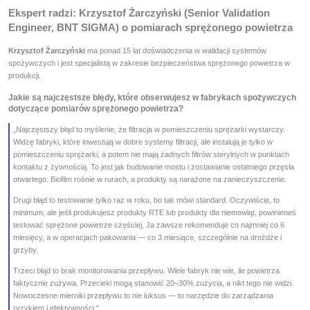
Ekspert radzi: Krzysztof Żarczyński (Senior Validation
Engineer, BNT SIGMA) o pomiarach sprężonego powietrza
Krzysztof Żarczyński
ma ponad 15 lat doświadczenia w walidacji systemów
spożywczych i jest specjalistą w zakresie bezpieczeństwa sprężonego powietrza w
produkcji.
Jakie są najczęstsze błędy, które obserwujesz w fabrykach spożywczych
dotyczące pomiarów sprężonego powietrza?
„Najczęstszy błąd to myślenie, że filtracja w pomieszczeniu sprężarki wystarczy.
Widzę fabryki, które inwestują w dobre systemy filtracji, ale instalują je tylko w
pomieszczeniu sprężarki, a potem nie mają żadnych filtrów sterylnych w punktach
kontaktu z żywnością. To jest jak budowanie mostu i zostawianie ostatniego przęsła
otwartego. Biofilm rośnie w rurach, a produkty są narażone na zanieczyszczenie.
Drugi błąd to testowanie tylko raz w roku, bo tak mówi standard. Oczywiście, to
minimum, ale jeśli produkujesz produkty RTE lub produkty dla niemowląt, powinieneś
testować sprężone powietrze częściej. Ja zawsze rekomenduje co najmniej co 6
miesięcy, a w operacjach pakowania — co 3 miesiące, szczególnie na drożdże i
grzyby.
Trzeci błąd to brak monitorowania przepływu. Wiele fabryk nie wie, ile powietrza
faktycznie zużywa. Przecieki mogą stanowić 20–30% zużycia, a nikt tego nie widzi.
Nowoczesne mierniki przepływu to nie luksus — to narzędzie do zarządzania
ryzykiem i efektywności."