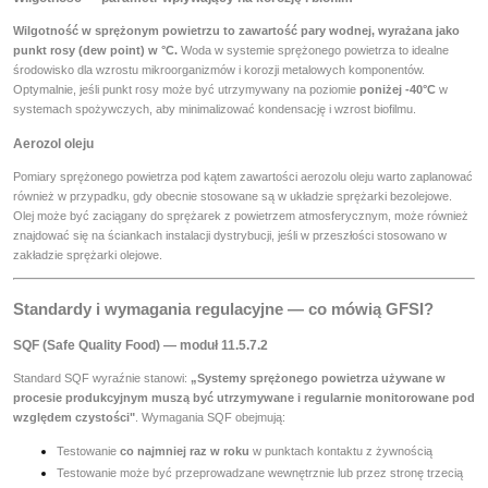
Wilgotność w sprężonym powietrzu to zawartość pary wodnej, wyrażana jako
punkt rosy (dew point) w °C.
Woda w systemie sprężonego powietrza to idealne
środowisko dla wzrostu mikroorganizmów i korozji metalowych komponentów.
Optymalnie, jeśli punkt rosy może być utrzymywany na poziomie
poniżej -40°C
w
systemach spożywczych, aby minimalizować kondensację i wzrost biofilmu.
Aerozol oleju
Pomiary sprężonego powietrza pod kątem zawartości aerozolu oleju warto zaplanować
również w przypadku, gdy obecnie stosowane są w układzie sprężarki bezolejowe.
Olej może być zaciągany do sprężarek z powietrzem atmosferycznym, może również
znajdować się na ściankach instalacji dystrybucji, jeśli w przeszłości stosowano w
zakładzie sprężarki olejowe.
Standardy i wymagania regulacyjne — co mówią GFSI?
SQF (Safe Quality Food) — moduł 11.5.7.2
Standard SQF wyraźnie stanowi:
„Systemy sprężonego powietrza używane w
procesie produkcyjnym muszą być utrzymywane i regularnie monitorowane pod
względem czystości"
. Wymagania SQF obejmują:
Testowanie
co najmniej raz w roku
w punktach kontaktu z żywnością
Testowanie może być przeprowadzane wewnętrznie lub przez stronę trzecią