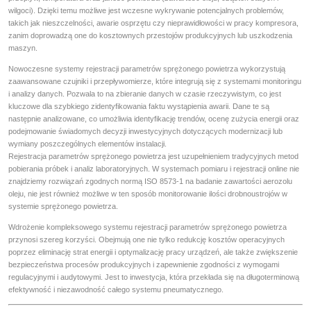
wilgoci). Dzięki temu możliwe jest wczesne wykrywanie potencjalnych problemów,
takich jak nieszczelności, awarie osprzętu czy nieprawidłowości w pracy kompresora,
zanim doprowadzą one do kosztownych przestojów produkcyjnych lub uszkodzenia
maszyn.
Nowoczesne systemy rejestracji parametrów sprężonego powietrza wykorzystują
zaawansowane czujniki i przepływomierze, które integrują się z systemami monitoringu
i analizy danych. Pozwala to na zbieranie danych w czasie rzeczywistym, co jest
kluczowe dla szybkiego zidentyfikowania faktu wystąpienia awarii. Dane te są
następnie analizowane, co umożliwia identyfikację trendów, ocenę zużycia energii oraz
podejmowanie świadomych decyzji inwestycyjnych dotyczących modernizacji lub
wymiany poszczególnych elementów instalacji.
Rejestracja parametrów sprężonego powietrza jest uzupełnieniem tradycyjnych metod
pobierania próbek i analiz laboratoryjnych. W systemach pomiaru i rejestracji online nie
znajdziemy rozwiązań zgodnych normą ISO 8573-1 na badanie zawartości aerozolu
oleju, nie jest również możliwe w ten sposób monitorowanie ilości drobnoustrojów w
systemie sprężonego powietrza.
Wdrożenie kompleksowego systemu rejestracji parametrów sprężonego powietrza
przynosi szereg korzyści. Obejmują one nie tylko redukcję kosztów operacyjnych
poprzez eliminację strat energii i optymalizację pracy urządzeń, ale także zwiększenie
bezpieczeństwa procesów produkcyjnych i zapewnienie zgodności z wymogami
regulacyjnymi i audytowymi. Jest to inwestycja, która przekłada się na długoterminową
efektywność i niezawodność całego systemu pneumatycznego.