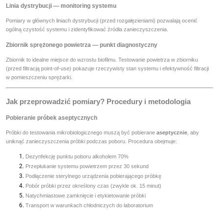
Linia dystrybucji — monitoring systemu
Pomiary w głównych liniach dystrybucji (przed rozgałęzieniami) pozwalają ocenić
ogólną czystość systemu i zidentyfikować źródła zanieczyszczenia.
Zbiornik sprężonego powietrza — punkt diagnostyczny
Zbiornik to idealne miejsce do wzrostu biofilmu. Testowanie powietrza w zbiorniku
(przed filtracją point-of-use) pokazuje rzeczywisty stan systemu i efektywność filtracji
w pomieszczeniu sprężarki.
Jak przeprowadzić pomiary? Procedury i metodologia
Pobieranie próbek aseptycznych
Próbki do testowania mikrobiologicznego muszą być pobierane
aseptycznie
, aby
uniknąć zanieczyszczenia próbki podczas poboru. Procedura obejmuje:
Dezynfekcję punktu poboru alkoholem 70%
Przepłukanie systemu powietrzem przez 30 sekund
Podłączenie sterylnego urządzenia pobierającego próbkę
Pobór próbki przez określony czas (zwykle ok. 15 minut)
Natychmiastowe zamknięcie i etykietowanie próbki
Transport w warunkach chłodniczych do laboratorium