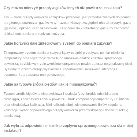
Czy można mierzyć przepływ gazów innych niż powietrze, np. azotu?
Tak — wiele przepływomierzy i czujników przepływu jest przystosowanych do pomiaru
sprężonego powietrza i gazów, w tym azotu. Należy uwzględnić charakterystyki gazu
(gęstość, lepkość) oraz skalibrować urządzenie do konkretnego gazu, by zachować
dokładność pomiaru przepływu i zużycia.
Jakie korzyści daje zintegrowany system do pomiaru zużycia?
Zintegrowany system pomiaru zużycia łączy czujniki przepływu, pomiar ciśnienia i
temperatury oraz rejestrację danych, co umożliwia analizę kosztów sprężonego
powietrza, szybkie wykrycie wycieków sprężonego powietrza oraz optymalizację sieci.
Systemy te często oferują wyświetlacz, raportowanie i możliwość integracji z
systemami zarządzania energetycznego.
Jakie są typowe źródła błędów i jak je minimalizować?
Typowe źródła błędów to nieprawidłowa instalacja (zbyt krótkie odcinki proste
rurociągu), zanieczyszczenia w powietrzu, brak kompensacji temperatury i ciśnienia
oraz niewłaściwa kalibracja. Minimalizacja obejmuje stosowanie filtrów, regularną
kalibrację, wybór odpowiedniego przepływomierza przemysłowego i dbanie o sekcję
pomiarową.
Jak wybrać odpowiedni miernik przepływu sprężonego powietrza dla mojej
instalacji?