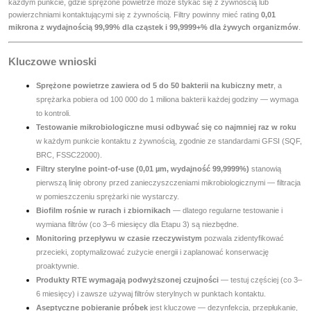
każdym punkcie, gdzie sprężone powietrze może stykać się z żywnością lub
powierzchniami kontaktującymi się z żywnością. Filtry powinny mieć rating
0,01
mikrona z wydajnością 99,99% dla cząstek i 99,9999+% dla żywych organizmów
.
Kluczowe wnioski
Sprężone powietrze zawiera od 5 do 50 bakterii na kubiczny metr
, a
sprężarka pobiera od 100 000 do 1 miliona bakterii każdej godziny — wymaga
to kontroli.
Testowanie mikrobiologiczne musi odbywać się co najmniej raz w roku
w każdym punkcie kontaktu z żywnością, zgodnie ze standardami GFSI (SQF,
BRC, FSSC22000).
Filtry sterylne point-of-use (0,01 µm, wydajność 99,9999%)
stanowią
pierwszą linię obrony przed zanieczyszczeniami mikrobiologicznymi — filtracja
w pomieszczeniu sprężarki nie wystarczy.
Biofilm rośnie w rurach i zbiornikach
— dlatego regularne testowanie i
wymiana filtrów (co 3–6 miesięcy dla Etapu 3) są niezbędne.
Monitoring przepływu w czasie rzeczywistym
pozwala zidentyfikować
przecieki, zoptymalizować zużycie energii i zaplanować konserwację
proaktywnie.
Produkty RTE wymagają podwyższonej czujności
— testuj częściej (co 3–
6 miesięcy) i zawsze używaj filtrów sterylnych w punktach kontaktu.
Aseptyczne pobieranie próbek
jest kluczowe — dezynfekcja, przepłukanie,