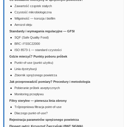
Zawartość cząstek stałych
Czystość mikrobiologiczna
Wilgotność — korozja i biofilm
Aerozol oleju
Standardy i wymagania regulacyjne — GFSI
SQF (Safe Quality Food)
BRC i FSSC22000
ISO 8573-1 — standard czystości
Gdzie mierzyć? Punkty poboru próbek
Punkt-of-use (punkt użytku)
Linia dystrybucji
Zbiornik sprężonego powietrza
Jak przeprowadzić pomiary? Procedury i metodologia
Pobieranie próbek aseptycznych
Monitoring przepływu
Filtry sterylne — pierwsza linia obrony
Trójstopniowa filtracja point-of-use
Dlaczego punkt-of-use?
Rejestracja parametrów sprężonego powietrza
Ekspert radzi: Krzysztof Żarczyński (BNT SIGMA)