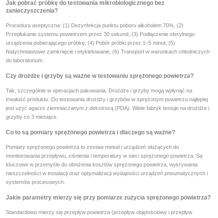
Jak pobrać próbkę do testowania mikrobiologicznego bez
zanieczyszczenia?
Procedura aseptyczna: (1) Dezynfekcja punktu poboru alkoholem 70%, (2)
Przepłukanie systemu powietrzem przez 30 sekund, (3) Podłączenie sterylnego
urządzenia pobierającego próbkę, (4) Pobór próbki przez 1–5 minut, (5)
Natychmiastowe zamknięcie i etykietowanie, (6) Transport w warunkach chłodniczych
do laboratorium.
Czy drożdże i grzyby są ważne w testowaniu sprężonego powietrza?
Tak, szczególnie w operacjach pakowania. Drożdże i grzyby mogą wpłynąć na
trwałość produktu. Do testowania drożdży i grzybów w sprężonym powietrzu najlepiej
jest użyć agarze ziemniaczanym z dekstrozą (PDA). Wiele fabryk testuje na drożdże i
grzyby co 3 miesiące.
Co to są pomiary sprężonego powietrza i dlaczego są ważne?
Pomiary sprężonego powietrza to zestaw metod i urządzeń służących do
monitorowania przepływu, ciśnienia i temperatury w sieci sprężonego powietrza. Są
kluczowe w przemyśle do obniżenia kosztów sprężonego powietrza, wykrywania
nieszczelności w instalacji oraz optymalizacji wydajności urządzeń pneumatycznych i
systemów procesowych.
Jakie parametry mierzy się przy pomiarze zużycia sprężonego powietrza?
Standardowo mierzy się przepływ powietrza (przepływ objętościowy i przepływ