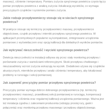
masowy), ciśnienie i temperaturę. Pomiaru zużycia sprężonego powietrza często łączy
pomiar przepływu powietrza z analizą zużycia i lokalizacją wycieków, co wymaga
precyzyjnych czujników i systemów pomiaru zużycia.
Jakie rodzaje przepływomierzy stosuje się w sieciach sprężonego
powietrza?
W praktyce stosuje się termiczny przepływomierz masowy, przepływomierze
objętościowe, czujnik przepływu i mierniki przepływu sprężonego powietrza. W
aplikacjach przemysłowych popularne są kompaktowe, zintegrowane urządzenia
pomiarowe z wyświetlaczem oraz opcją kalibracji dla dokładnych wyników pomiarów.
Jak wykrywać nieszczelność i wycieki sprężonego powietrza?
Detekcja nieszczelności w instalacji odbywa się przez stały monitoring przepływu i
porównanie zużycia z wartościami referencyjnymi. Skoki przepływu chwilowego i
nieuzasadniony wzrost zużycia wskazują na wyciek. Dodatkowo używa się czujników
akustycznych, mierników przepływu i analiz ciśnienia i temperatury, aby lokalizować
problemy w rurociągu i sekcji pomiarowej.
Jak zapewnić precyzyjny pomiar przepływu sprężonego powietrza?
Precyzyjny pomiar wymaga dobrze dobranego przepływomierza (np. termiczny
przepływomierz masowy), prawidłowej sekcji pomiarowej w rurociągu, kompensacji
temperatury i ciśnienia oraz regularnej kalibracji urządzenia pomiarowego. Ważna jest
też instalacja zgodna z zaleceniami producenta (odstępy prostej rury, gwint i
połączenia) oraz monitoring przepływu masowego i przepływu objętościowego.