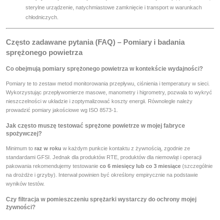
sterylne urządzenie, natychmiastowe zamknięcie i transport w warunkach
chłodniczych.
Często zadawane pytania (FAQ) – Pomiary i badania
sprężonego powietrza
Co obejmują pomiary sprężonego powietrza w kontekście wydajności?
Pomiary te to zestaw metod monitorowania przepływu, ciśnienia i temperatury w sieci.
Wykorzystując przepływomierze masowe, manometry i higrometry, pozwala to wykryć
nieszczelności w układzie i zoptymalizować koszty energii. Równolegle należy
prowadzić pomiary jakościowe wg ISO 8573-1.
Jak często muszę testować sprężone powietrze w mojej fabryce
spożywczej?
Minimum to
raz w roku
w każdym punkcie kontaktu z żywnością, zgodnie ze
standardami GFSI. Jednak dla produktów RTE, produktów dla niemowląt i operacji
pakowania rekomendujemy testowanie
co 6 miesięcy lub co 3 miesiące
(szczególnie
na drożdże i grzyby). Interwał powinien być określony empirycznie na podstawie
wyników testów.
Czy filtracja w pomieszczeniu sprężarki wystarczy do ochrony mojej
żywności?