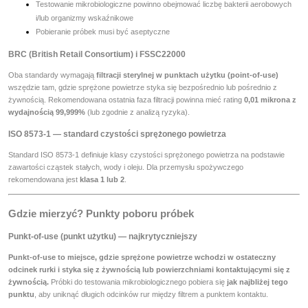
Testowanie mikrobiologiczne powinno obejmować liczbę bakterii aerobowych
i/lub organizmy wskaźnikowe
Pobieranie próbek musi być aseptyczne
BRC (British Retail Consortium) i FSSC22000
Oba standardy wymagają
filtracji sterylnej w punktach użytku (point-of-use)
wszędzie tam, gdzie sprężone powietrze styka się bezpośrednio lub pośrednio z
żywnością. Rekomendowana ostatnia faza filtracji powinna mieć rating
0,01 mikrona z
wydajnością 99,999%
(lub zgodnie z analizą ryzyka).
ISO 8573-1 — standard czystości sprężonego powietrza
Standard ISO 8573-1 definiuje klasy czystości sprężonego powietrza na podstawie
zawartości cząstek stałych, wody i oleju. Dla przemysłu spożywczego
rekomendowana jest
klasa 1 lub 2
.
Gdzie mierzyć? Punkty poboru próbek
Punkt-of-use (punkt użytku) — najkrytyczniejszy
Punkt-of-use to miejsce, gdzie sprężone powietrze wchodzi w ostateczny
odcinek rurki i styka się z żywnością lub powierzchniami kontaktującymi się z
żywnością.
Próbki do testowania mikrobiologicznego pobiera się
jak najbliżej tego
punktu
, aby uniknąć długich odcinków rur między filtrem a punktem kontaktu.