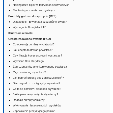
Najczęstsze błędy w fabrykach spożywczych
Monitoring w czasie rzeczywistym
Produkty gotowe do spożycia (RTE)
Dlaczego RTE wymaga szczególnej uwagi?
Wymagania filtracji dla RTE
Kluczowe wnioski
Często zadawane pytania (FAQ)
Co obejmują pomiary wydajności?
Jak często testować powietrze?
Czy filtracja kompresorowni wystarczy?
Wymiana filtra sterylnego
Zagrożenia niezamonitorowanego powietrza
Czy monitoring się opłaca?
Jak pobrać próbkę bez zanieczyszczeń?
Dlaczego drożdże i grzyby są ważne?
Co to są pomiary i dlaczego są ważne?
Jakie parametry zużycia się mierzy?
Rodzaje przepływomierzy
Wykrywanie nieszczelności i wycieków
Zapewnienie precyzyjnego pomiaru