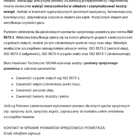
medium. Wdrażając precyzyjne pomiary za pomocą przepływomierzy i higrometrów,
można skutecznie
wykryć nieszczelności w układzie i zoptymalizować koszty
energii
. Jednak w branżach rygorystycznych (przemysł spożywczy, farmaceutyczny,
kosmetyczny), optymalizacja zużycia to dopiero początek. Krytycznym etapem jest
weryfikacja czystości gazu.
Punktem odniesienia dla jakościowych pomiarów sprężonego powietrza jest norma
ISO
8573-1
. Właściwa klasyfikacja opiera się na trzech głównych grupach zanieczyszczeń:
cząstkach stałych, wodzie (w tym ciśnieniowym punkcie rosy) oraz oleju. Metodyki
analityczne szczegółowo opisują kolejne arkusze normy: ISO 8573-2 (aerozol oleju),
ISO 8573-3 (wilgotność), ISO 8573-4 (cząstki stałe) oraz ISO 8573-7 (drobnoustroje).
Biuro Naukowo-Techniczne SIGMA wykonuje audyty i
pomiary sprężonego
powietrza
w zakresie parametrów:
Zawartość cząstek stałych wg ISO 8573-1
,
Zawartość wilgoci (ciśnieniowy punkt rosy)
,
Zawartość aerozolu oleju
,
Zawartość bakterii, drożdży i pleśni
.
Jeśli są Państwo zainteresowani wykonaniem pomiaru dla innych gazów sprężonych
(np. sprężony azot, sprężony argon), zapraszamy do kontaktu celem omówienia
szczegółów badania.
KONTAKT W SPRAWIE POMIARÓW SPRĘŻONEGO POWIETRZA:
Email:
info@bnt-sigma.pl