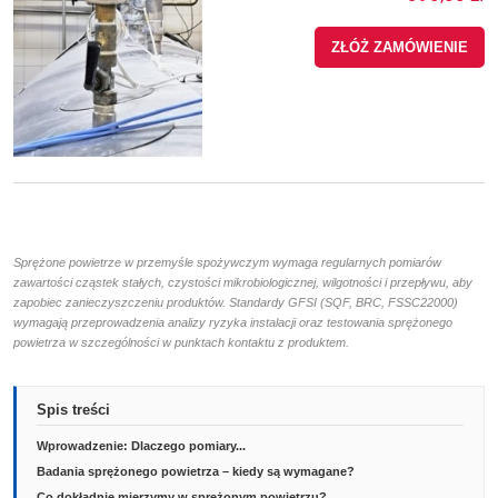
ZŁÓŻ ZAMÓWIENIE
Sprężone powietrze w przemyśle spożywczym wymaga regularnych pomiarów
zawartości cząstek stałych, czystości mikrobiologicznej, wilgotności i przepływu, aby
zapobiec zanieczyszczeniu produktów. Standardy GFSI (SQF, BRC, FSSC22000)
wymagają przeprowadzenia analizy ryzyka instalacji oraz testowania sprężonego
powietrza w szczególności w punktach kontaktu z produktem.
Spis treści
Wprowadzenie: Dlaczego pomiary...
Badania sprężonego powietrza – kiedy są wymagane?
Co dokładnie mierzymy w sprężonym powietrzu?