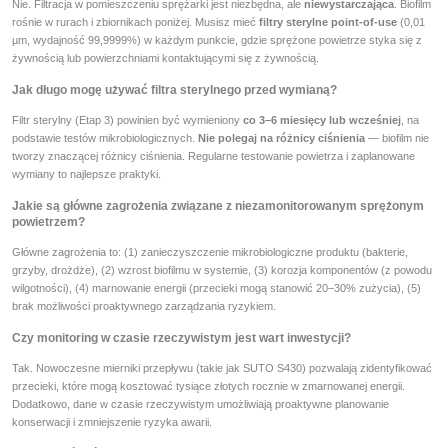
Nie. Filtracja w pomieszczeniu sprężarki jest niezbędna, ale
niewystarczająca
. Biofilm
rośnie w rurach i zbiornikach poniżej. Musisz mieć
filtry sterylne point-of-use
(0,01
µm, wydajność 99,9999%) w każdym punkcie, gdzie sprężone powietrze styka się z
żywnością lub powierzchniami kontaktującymi się z żywnością.
Jak długo mogę używać filtra sterylnego przed wymianą?
Filtr sterylny (Etap 3) powinien być wymieniony
co 3–6 miesięcy lub wcześniej
, na
podstawie testów mikrobiologicznych.
Nie polegaj na różnicy ciśnienia
— biofilm nie
tworzy znaczącej różnicy ciśnienia. Regularne testowanie powietrza i zaplanowane
wymiany to najlepsze praktyki.
Jakie są główne zagrożenia związane z niezamonitorowanym sprężonym
powietrzem?
Główne zagrożenia to: (1) zanieczyszczenie mikrobiologiczne produktu (bakterie,
grzyby, drożdże), (2) wzrost biofilmu w systemie, (3) korozja komponentów (z powodu
wilgotności), (4) marnowanie energii (przecieki mogą stanowić 20–30% zużycia), (5)
brak możliwości proaktywnego zarządzania ryzykiem.
Czy monitoring w czasie rzeczywistym jest wart inwestycji?
Tak. Nowoczesne mierniki przepływu (takie jak SUTO S430) pozwalają zidentyfikować
przecieki, które mogą kosztować tysiące złotych rocznie w zmarnowanej energii.
Dodatkowo, dane w czasie rzeczywistym umożliwiają proaktywne planowanie
konserwacji i zmniejszenie ryzyka awarii.