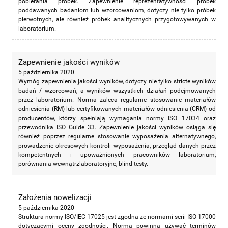
pobierania próbek. Zapewnienie reprezentatywności próbek
poddawanych badaniom lub wzorcowaniom, dotyczy nie tylko próbek
pierwotnych, ale również próbek analitycznych przygotowywanych w
laboratorium.
Zapewnienie jakości wyników
5 października 2020
Wymóg zapewnienia jakości wyników, dotyczy nie tylko stricte wyników
badań / wzorcowań, a wyników wszystkich działań podejmowanych
przez laboratorium. Norma zaleca regularne stosowanie materiałów
odniesienia (RM) lub certyfikowanych materiałów odniesienia (CRM) od
producentów, którzy spełniają wymagania normy ISO 17034 oraz
przewodnika ISO Guide 33. Zapewnienie jakości wyników osiąga się
również poprzez regularne stosowanie wyposażenia alternatywnego,
prowadzenie okresowych kontroli wyposażenia, przegląd danych przez
kompetentnych i upoważnionych pracowników laboratorium,
porównania wewnątrzlaboratoryjne, blind testy.
Założenia nowelizacji
5 października 2020
Struktura normy ISO/IEC 17025 jest zgodna ze normami serii ISO 17000
dotyczącymi oceny zgodności. Norma powinna używać terminów