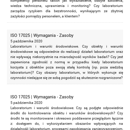
kompetencji personelu takich jak wykształcenie, odbyte szkolenia,
wiedza techniczna, uprawnienia i monitoring? Czy laboratorium
zarządza ryzykiem dla bezstronności, wynikającym ze zbytniej
zażyłości pomiędzy personelem, a klientem?
ISO 17025 | Wymagania - Zasoby
5 października 2020
Laboratorium i warunki środowiskowe. Czy obiekty i warunki
środowiskowe są odpowiednie do realizacji działań laboratorium oraz
nie wpływają niekorzystnie na miarodajność wyników badań? Czy jest
zapewniona zgodność z normą w przypadku kiedy laboratorium
korzysta z obiektów poza swoją stałą kontrolą (np. poza siedzibą
laboratorium)? Czy obszary laboratorium, w których wykonuje się
czynności niedające się ze sobą pogodzić są skutecznie rozgraniczone?
ISO 17025 | Wymagania - Zasoby
5 października 2020
Laboratorium i warunki środowiskowe. Czy są podjęte odpowiednie
środki do kontrolowania obiektu i warunków środowiskowych? Czy
środki te są monitorowane i okresowo poddawane przeglądom łącznie
z: dostępem do, i wykorzystaniem obszarów wpływających na
działalność laboratorium, procesami zapobiegania zanieczyszczeniom,