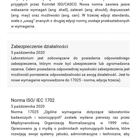
przyjętych przez Komitet ISO/CASCO. Nowa norma zawiera jasne
wskazanie wymagań (ang. shall), zaleceń (ang. should), dopuszczeń
(ang. may) oraz możliwości (ang. can). W trzeciej edycji standardu,
wiele z „uwag” znanych z drugiej edycji normy, zostaje przekształconych
w wymagania.
Zabezpieczenie działalności
5 października 2020
Laboratorium jest zobowiązane do posiadania odpowiedniego
zabezpieczenia, którym może być ubezpieczenie lub zgromadzona
rezerwa. Celem posiadania odpowiedniej wysokości zabezpieczenia jest
możliwość poniesienia odpowiedzialności za swoją działalność. Jest to
nowe wymaganie wprowadzone do 17025 - norma, edycja trzecia).
Norma ISO/ IEC 1702
5 października 2020
Norma 17025 „Ogólne wymagania dotyczące laboratoriów
badawczych i wzorcujących” została wydana pierwszy raz przez
Międzynarodową Organizację Normalizacyjną w 1999 roku.
Opracowano ją z myślą o podmiotach wykonujących badania, które
rozwijają swoje systemy jakości, administracyjne i techniczne, aby