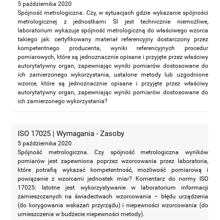
5 października 2020
Spójność metrologiczna. Czy, w sytuacjach gdzie wykazanie spójności
metrologicznej z jednostkami SI jest technicznie niemożliwe,
laboratorium wykazuje spójność metrologiczną do właściwego wzorca
takiego jak: certyfikowany materiał referencyjny dostarczony przez
kompetentnego producenta, wyniki referencyjnych procedur
pomiarowych, które są jednoznacznie opisane i przyjęte przez właściwy
autorytatywny organ, zapewniając wyniki pomiarów dostosowane do
ich zamierzonego wykorzystania, ustalone metody lub uzgodnione
wzorce, które są jednoznacznie opisane i przyjęte przez właściwy
autorytatywny organ, zapewniając wyniki pomiarów dostosowane do
ich zamierzonego wykorzystania?
ISO 17025 | Wymagania - Zasoby
5 października 2020
Spójność metrologiczna. Czy spójność metrologiczna wyników
pomiarów jest zapewniona poprzez wzorcowania przez laboratoria,
które potrafią wykazać kompetentność, możliwość pomiarową i
powiązanie z wzorcami jednostek miar? Komentarz do normy ISO
17025: Istotne jest wykorzystywanie w laboratorium informacji
zamieszczanych na świadectwach wzorcowania – błędu urządzenia
(do korygowania wskazań przyrządu) i niepewności wzorcowania (do
umieszczenia w budżecie niepewności metody).