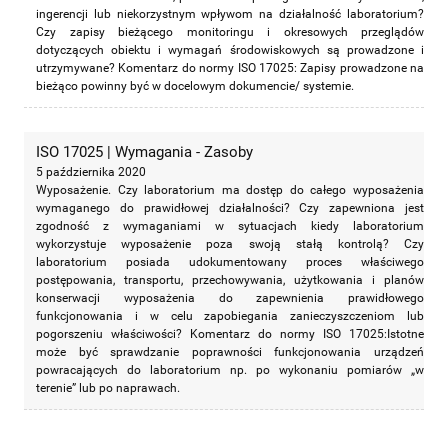
ingerencji lub niekorzystnym wpływom na działalność laboratorium?
Czy zapisy bieżącego monitoringu i okresowych przeglądów
dotyczących obiektu i wymagań środowiskowych są prowadzone i
utrzymywane? Komentarz do normy ISO 17025: Zapisy prowadzone na
bieżąco powinny być w docelowym dokumencie/ systemie.
ISO 17025 | Wymagania - Zasoby
5 października 2020
Wyposażenie. Czy laboratorium ma dostęp do całego wyposażenia
wymaganego do prawidłowej działalności? Czy zapewniona jest
zgodność z wymaganiami w sytuacjach kiedy laboratorium
wykorzystuje wyposażenie poza swoją stałą kontrolą? Czy
laboratorium posiada udokumentowany proces właściwego
postępowania, transportu, przechowywania, użytkowania i planów
konserwacji wyposażenia do zapewnienia prawidłowego
funkcjonowania i w celu zapobiegania zanieczyszczeniom lub
pogorszeniu właściwości? Komentarz do normy ISO 17025:Istotne
może być sprawdzanie poprawności funkcjonowania urządzeń
powracających do laboratorium np. po wykonaniu pomiarów „w
terenie” lub po naprawach.