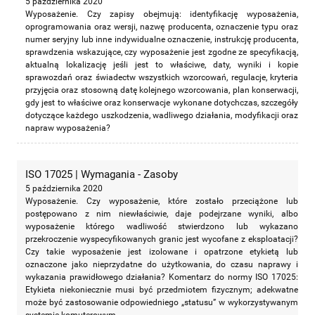
5 października 2020
Wyposażenie. Czy zapisy obejmują: identyfikację wyposażenia,
oprogramowania oraz wersji, nazwę producenta, oznaczenie typu oraz
numer seryjny lub inne indywidualne oznaczenie, instrukcję producenta,
sprawdzenia wskazujące, czy wyposażenie jest zgodne ze specyfikacją,
aktualną lokalizację jeśli jest to właściwe, daty, wyniki i kopie
sprawozdań oraz świadectw wszystkich wzorcowań, regulacje, kryteria
przyjęcia oraz stosowną datę kolejnego wzorcowania, plan konserwacji,
gdy jest to właściwe oraz konserwacje wykonane dotychczas, szczegóły
dotyczące każdego uszkodzenia, wadliwego działania, modyfikacji oraz
napraw wyposażenia?
ISO 17025 | Wymagania - Zasoby
5 października 2020
Wyposażenie. Czy wyposażenie, które zostało przeciążone lub
postępowano z nim niewłaściwie, daje podejrzane wyniki, albo
wyposażenie którego wadliwość stwierdzono lub wykazano
przekroczenie wyspecyfikowanych granic jest wycofane z eksploatacji?
Czy takie wyposażenie jest izolowane i opatrzone etykietą lub
oznaczone jako nieprzydatne do użytkowania, do czasu naprawy i
wykazania prawidłowego działania? Komentarz do normy ISO 17025:
Etykieta niekoniecznie musi być przedmiotem fizycznym; adekwatne
może być zastosowanie odpowiedniego „statusu” w wykorzystywanym