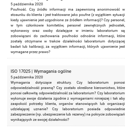
5 października 2020
Poufność. Czy źródło informacji ma zapewnioną anonimowość w
stosunku do klienta i jest traktowane jako poufne (z wyjątkiem sytuacji
kiedy ujawnienie jest uzgodnione ze źródłem informacji)? Czy personel,
w tym członkowie komitetów, personel zewnętrznych jednostek,
wykonawcy oraz osoby działające w imieniu laboratorium są
zobowiązani do zachowania poufności odnośnie informacji, które
zostały otrzymane w trakcie działalności laboratorium dotyczącej
badań lub kalibracji, za wyjątkiem informacji, których ujawnienie jest
wymagane przez prawo?
ISO 17025 | Wymagania ogólne
5 października 2020
Wymagania dotyczące struktury. Czy laboratorium ponosi
odpowiedzialność prawną? Czy zostało określone kierownictwo, które
ponosi całkowitą odpowiedzialność za laboratorium? Czy laboratorium
wykonuje swoje działania zgodnie z wymaganiami niniejszej i tak aby
zaspokoić potrzeby klienta, organów stanowiących lub organizacji
udzielającej uznanie? Czy laboratorium posiada odpowiednie
zabezpieczenie (np. ubezpieczenie lub rezerwy) na pokrycie zobowiązań
wynikających ze swojej działalności?