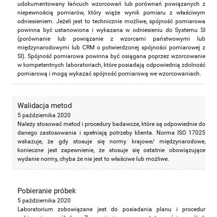
udokumentowany łańcuch wzorcowań lub porównań powiązanych z
niepewnością pomiarów, który wiąże wynik pomiaru z właściwym
odniesieniem. Jeżeli jest to technicznie możliwe, spójność pomiarowa
powinna być ustanowiona i wykazana w odniesieniu do Systemu SI
(porównanie lub powiązanie z wzorcami państwowymi lub
międzynarodowymi lub CRM o potwierdzonej spójności pomiarowej z
SI). Spójność pomiarowa powinna być osiągana poprzez wzorcowanie
w kompetentnych laboratoriach, które posiadają odpowiednią zdolność
pomiarową i mogą wykazać spójność pomiarową we wzorcowaniach.
Walidacja metod
5 października 2020
Należy stosować metod i procedury badawcze, które są odpowiednie do
danego zastosowania i spełniają potrzeby klienta. Norma ISO 17025
wskazuje, że gdy stosuje się normy krajowe/ międzynarodowe,
konieczne jest zapewnienie, że stosuje się ostatnie obowiązujące
wydanie normy, chyba że nie jest to właściwe lub możliwe.
Pobieranie próbek
5 października 2020
Laboratorium zobowiązane jest do posiadania planu i procedur