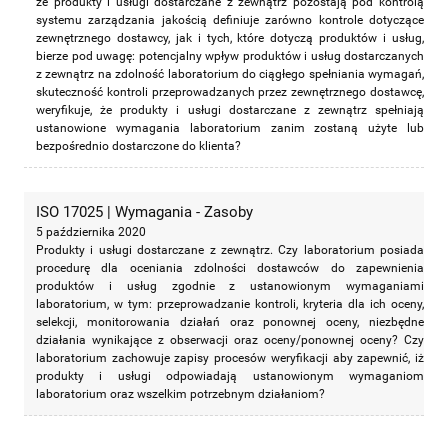
że produkty i usługi dostarczane z zewnątrz pozostają pod kontrolą
systemu zarządzania jakością definiuje zarówno kontrole dotyczące
zewnętrznego dostawcy, jak i tych, które dotyczą produktów i usług,
bierze pod uwagę: potencjalny wpływ produktów i usług dostarczanych
z zewnątrz na zdolność laboratorium do ciągłego spełniania wymagań,
skuteczność kontroli przeprowadzanych przez zewnętrznego dostawcę,
weryfikuje, że produkty i usługi dostarczane z zewnątrz spełniają
ustanowione wymagania laboratorium zanim zostaną użyte lub
bezpośrednio dostarczone do klienta?
ISO 17025 | Wymagania - Zasoby
5 października 2020
Produkty i usługi dostarczane z zewnątrz. Czy laboratorium posiada
procedurę dla oceniania zdolności dostawców do zapewnienia
produktów i usług zgodnie z ustanowionym wymaganiami
laboratorium, w tym: przeprowadzanie kontroli, kryteria dla ich oceny,
selekcji, monitorowania działań oraz ponownej oceny, niezbędne
działania wynikające z obserwacji oraz oceny/ponownej oceny? Czy
laboratorium zachowuje zapisy procesów weryfikacji aby zapewnić, iż
produkty i usługi odpowiadają ustanowionym wymaganiom
laboratorium oraz wszelkim potrzebnym działaniom?