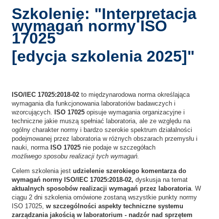
Szkolenie: "Interpretacja
wymagań normy ISO
17025
[edycja szkolenia 2025]"
ISO/IEC 17025:2018-02
to międzynarodowa norma określająca
wymagania dla funkcjonowania laboratoriów badawczych i
wzorcujących.
ISO 17025
opisuje wymagania organizacyjne i
techniczne jakie muszą spełniać laboratoria, ale ze względu na
ogólny charakter normy i bardzo szerokie spektrum działalności
podejmowanej przez laboratoria w różnych obszarach przemysłu i
nauki, norma
ISO 17025
nie podaje w szczegółach
możliwego sposobu realizacji tych wymagań.
Celem szkolenia jest
udzielenie szerokiego komentarza do
wymagań normy ISO/IEC 17025:2018-02,
dyskusja na temat
aktualnych sposobów realizacji wymagań przez laboratoria
.
W
ciągu 2 dni szkolenia omówione zostaną wszystkie punkty normy
ISO 17025,
w szczególności aspekty techniczne systemu
zarządzania jakością w laboratorium
- nadzór nad sprzętem