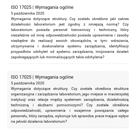
ISO 17025 | Wymagania ogólne
5 października 2020
Wymagania dotyczące struktury. Czy zostało określone jaki zakres
działalności laboratorium jest zgodny z niniejszą normą? Czy
laboratorium posiada personel kierowniczy i techniczny, który
niezależnie od innej odpowiedzialności posiada uprawnienia i zasoby
niezbędne do realizacji swoich obowiązków, w tym: wdrażania,
utrzymywania i doskonalenia systemu zarządzania, identyfikacji
przypadków odchyleń od systemu zarządzania, inicjowania działań
zapobiegających lub minimalizujących takie odchylenia?
ISO 17025 | Wymagania ogólne
5 października 2020
Wymagania dotyczące struktury. Czy została określona struktura
organizacyjna i zarządzania laboratorium, jego miejsce w macierzystej
instytucji oraz relacje między systemem zarządzania, działalnością
techniczną i służbami pomocniczymi? Czy została określona
odpowiedzialność, uprawnienia i wzajemne powiązania całego
personelu, który zarządza, wykonuje lub sprawdza prace mające wpływ
na jakość działania laboratorium?