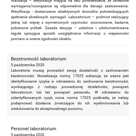
Walidacja – weryfikacja mająca na celu potwierdzenie, że określone
wymagania/rozwiązania są odpowiednie dla danego zastosowania.
Weryfikacja - dostarczenie obiektywnych dowodów potwierdzających
spełnienie określonych wymagań. Laboratorium – podmiot realizujący
jedną lub więcej z wymienionych czynności: wzorcowanie, badanie,
pobieranie próbek. Zasada decyzja – ustalona i udokumentowana
reguła opisująca sposób uwzględniana informacji o niepewności
pomiaru w ocenie zgodności obiektu.
Bezstronność laboratorium
5 października 2020
Laboratoria muszą prowadzić swoją działalność z zachowaniem
bezstronności. Nowelizacja normy 17025 wskazuje, że ważne jest
identyfikowanie ryzyka w odniesieniu do zachowania bezstronności,
wynikającego z rodzaju prowadzonej działalności, powiązań
laboratorium lub też powiązań personelu. W odniesieniu do
zidentyfikowanych ryzyk, nowa norma 17025 podkreśla, że należy
podejmować działania zmierzające do ich wyeliminowania lub
zredukowania do akceptowalnego poziomu.
Personel laboratorium
5 października 2020