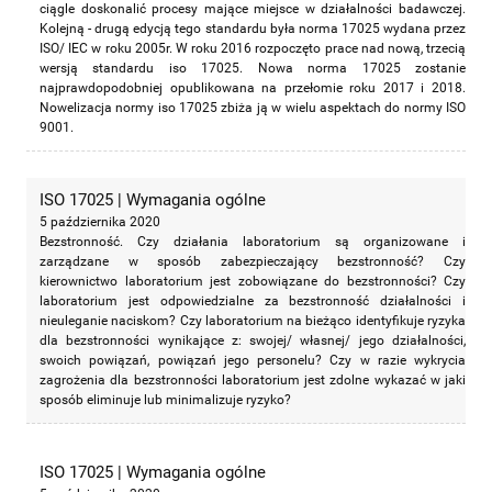
ciągle doskonalić procesy mające miejsce w działalności badawczej.
Kolejną - drugą edycją tego standardu była norma 17025 wydana przez
ISO/ IEC w roku 2005r. W roku 2016 rozpoczęto prace nad nową, trzecią
wersją standardu iso 17025. Nowa norma 17025 zostanie
najprawdopodobniej opublikowana na przełomie roku 2017 i 2018.
Nowelizacja normy iso 17025 zbiża ją w wielu aspektach do normy ISO
9001.
ISO 17025 | Wymagania ogólne
5 października 2020
Bezstronność. Czy działania laboratorium są organizowane i
zarządzane w sposób zabezpieczający bezstronność? Czy
kierownictwo laboratorium jest zobowiązane do bezstronności? Czy
laboratorium jest odpowiedzialne za bezstronność działalności i
nieuleganie naciskom? Czy laboratorium na bieżąco identyfikuje ryzyka
dla bezstronności wynikające z: swojej/ własnej/ jego działalności,
swoich powiązań, powiązań jego personelu? Czy w razie wykrycia
zagrożenia dla bezstronności laboratorium jest zdolne wykazać w jaki
sposób eliminuje lub minimalizuje ryzyko?
ISO 17025 | Wymagania ogólne