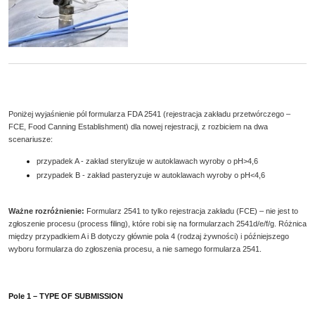
Poniżej wyjaśnienie pól formularza FDA 2541 (rejestracja zakładu przetwórczego –
FCE, Food Canning Establishment) dla nowej rejestracji, z rozbiciem na dwa
scenariusze:
przypadek A - zakład sterylizuje w autoklawach wyroby o pH>4,6
przypadek B - zakład pasteryzuje w autoklawach wyroby o pH<4,6
Ważne rozróżnienie:
Formularz 2541 to tylko rejestracja zakładu (FCE) – nie jest to
zgłoszenie procesu (process filing), które robi się na formularzach 2541d/e/f/g. Różnica
między przypadkiem A i B dotyczy głównie pola 4 (rodzaj żywności) i późniejszego
wyboru formularza do zgłoszenia procesu, a nie samego formularza 2541.
Pole 1 – TYPE OF SUBMISSION