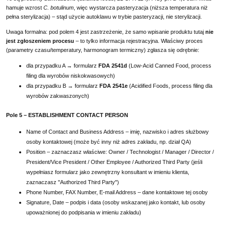
hamuje wzrost
C. botulinum
, więc wystarcza pasteryzacja (niższa temperatura niż
pełna sterylizacja) – stąd użycie autoklawu w trybie pasteryzacji, nie sterylizacji.
Uwaga formalna: pod polem 4 jest zastrzeżenie, że samo wpisanie produktu tutaj
nie
jest zgłoszeniem procesu
– to tylko informacja rejestracyjna. Właściwy proces
(parametry czasu/temperatury, harmonogram termiczny) zgłasza się odrębnie:
dla przypadku A → formularz
FDA 2541d
(Low-Acid Canned Food, process
filing dla wyrobów niskokwasowych)
dla przypadku B → formularz
FDA 2541e
(Acidified Foods, process filing dla
wyrobów zakwaszonych)
Pole 5 – ESTABLISHMENT CONTACT PERSON
Name of Contact and Business Address – imię, nazwisko i adres służbowy
osoby kontaktowej (może być inny niż adres zakładu, np. dział QA)
Position – zaznaczasz właściwe: Owner / Technologist / Manager / Director /
President/Vice President / Other Employee / Authorized Third Party (jeśli
wypełniasz formularz jako zewnętrzny konsultant w imieniu klienta,
zaznaczasz "Authorized Third Party")
Phone Number, FAX Number, E-mail Address – dane kontaktowe tej osoby
Signature, Date – podpis i data (osoby wskazanej jako kontakt, lub osoby
upoważnionej do podpisania w imieniu zakładu)