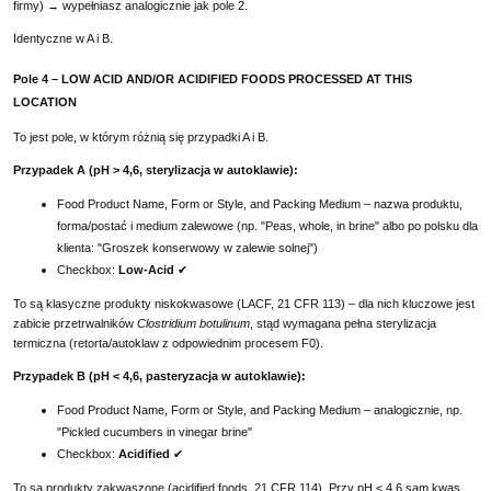
firmy) → wypełniasz analogicznie jak pole 2.
Identyczne w A i B.
Pole 4 – LOW ACID AND/OR ACIDIFIED FOODS PROCESSED AT THIS
LOCATION
To jest pole, w którym różnią się przypadki A i B.
Przypadek A (pH > 4,6, sterylizacja w autoklawie):
Food Product Name, Form or Style, and Packing Medium – nazwa produktu,
forma/postać i medium zalewowe (np. "Peas, whole, in brine" albo po polsku dla
klienta: "Groszek konserwowy w zalewie solnej")
Checkbox:
Low-Acid
✔
To są klasyczne produkty niskokwasowe (LACF, 21 CFR 113) – dla nich kluczowe jest
zabicie przetrwalników
Clostridium botulinum
, stąd wymagana pełna sterylizacja
termiczna (retorta/autoklaw z odpowiednim procesem F0).
Przypadek B (pH < 4,6, pasteryzacja w autoklawie):
Food Product Name, Form or Style, and Packing Medium – analogicznie, np.
"Pickled cucumbers in vinegar brine"
Checkbox:
Acidified
✔
To są produkty zakwaszone (acidified foods, 21 CFR 114). Przy pH ≤ 4,6 sam kwas