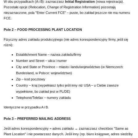
W obu przypadkach (A i B): zaznaczasz
Initial Registration
(nowa rejestracja).
Pozostałe opcje (Relocation, Change of Registration Information) pozostają
niezaznaczone, pola "Enter Current FCE" – puste, bo zakład jeszcze nie ma numeru
FCE.
Pole 2 – FOOD PROCESSING PLANT LOCATION
Fizyczny adres zakładu produkcyjnego (nie adres korespondencyjny firmy, jeśli się
różni):
Establishment Name – nazwa zakładu/firmy
Number and Street – ulica i numer
City and State or Province – miasto i landu/województwo (w Niemczech:
Bundesland, w Polsce: województwo)
Zip – kod pocztowy
Country – kraj (wypełniasz tylko jeśli inny niż USA – u Ciebie zawsze
wypełnione, bo zakład jest w PL/DE)
Telephone/Telefax – numery zakładu
Identyczne w przypadku A i B.
Pole 3 – PREFERRED MAILING ADDRESS
Jeśli adres korespondencyjny = adres zakładu → zaznaczasz checkbox "Same as
Plant Location" i nie powtarzasz danych. Jeśli inny (np. biuro księgowe, adres siedziby