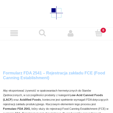
Formularz FDA 2541 – Rejestracja zakładu FCE (Food
Canning Establishment)
Aby
eksportować żywność w opakowaniach hermetycznych do Stanów
Zjednoczonych
, w szczególności produkty z kategorii
Low-Acid Canned Foods
(LACF)
oraz
Acidified Foods
, konieczne jest spełnienie wymagań FDA dotyczących
rejestracji zakładu produkcyjnego. Kluczowym elementem tego procesu jest
Formularz FDA 2541
, który służy do rejestracji Food Canning Establishment (FCE) w