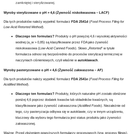
zamkniętej i sterylizowanej.
Wyroby sterylizowane o pH > 4,6 (Żywność niskokwasowa – LACF)
Dla tych produktów należy wypełnić formularz
FDA 2541d
(
Food Process Filing for
Low-Acid Retorted Method
).
Dlaczego ten formularz?
Produkty o pH powyżej 4,6 i wysokiej aktywności
wodnej (a_w > 0,85) są klasyfikowane przez FDA jako żywność
niskokwasowa (
Low-Acid Canned Foods
). Słowo „
Retorted
” w tytule
formularza odnosi się bezpośrednio do procesów sterylizacji termicznej w
naczyniach ciśnieniowych, czyli właśnie w
autoklawach
.
Wyroby pasteryzowane o pH < 4,6 (Żywność zakwaszona – AF)
Dla tych produktów należy wypełnić formularz
FDA 2541e
(
Food Process Filing for
Acidified Method
).
Dlaczego ten formularz?
Produkty, których naturalne pH zostało obniżone
poniżej 4,6 poprzez dodatek kwasów lub składników kwaśnych, są
klasyfikowane jako żywność zakwaszona (
Acidified Foods
). Niezależnie od
tego, czy pasteryzacja odbywa się w autoklawie, czy w innym urządzeniu,
kluczowy dla wyboru tego formularza jest status produktu jako żywności
zakwaszonej.
Ważne: Przed złożeniem powyższych formularzy procesowych (tzw. process filings),