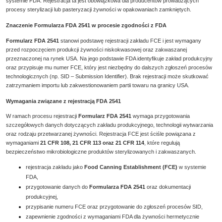
systemie FDA. Rejestracja ta jest obowiązkowa dla producentów prowadzących
procesy sterylizacji lub pasteryzacji żywności w opakowaniach zamkniętych.
Znaczenie Formularza FDA 2541 w procesie zgodności z FDA
Formularz FDA 2541
stanowi podstawę rejestracji zakładu FCE i jest wymagany
przed rozpoczęciem produkcji żywności niskokwasowej oraz zakwaszanej
przeznaczonej na rynek USA. Na jego podstawie FDA identyfikuje zakład produkcyjny
oraz przypisuje mu numer FCE, który jest niezbędny do dalszych zgłoszeń procesów
technologicznych (np. SID – Submission Identifier). Brak rejestracji może skutkować
zatrzymaniem importu lub zakwestionowaniem partii towaru na granicy USA.
Wymagania związane z rejestracją FDA 2541
W ramach procesu rejestracji
Formularz FDA 2541
wymaga przygotowania
szczegółowych danych dotyczących zakładu produkcyjnego, technologii wytwarzania
oraz rodzaju przetwarzanej żywności. Rejestracja FCE jest ściśle powiązana z
wymaganiami
21 CFR 108,
21 CFR 113
oraz
21 CFR 114
, które regulują
bezpieczeństwo mikrobiologiczne produktów sterylizowanych i zakwaszanych.
rejestracja zakładu jako
Food Canning Establishment (FCE)
w systemie
FDA,
przygotowanie danych do
Formularza FDA 2541
oraz dokumentacji
produkcyjnej,
przypisanie numeru FCE oraz przygotowanie do zgłoszeń procesów SID,
zapewnienie zgodności z wymaganiami FDA dla żywności hermetycznie