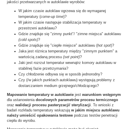
jakości przetwarzanych w autoklawie wyrobów:
W jakim czasie autoklaw ogrzewa się do wymaganej
temperatury (
come-up time
)?
W jakim czasie następuje stabilizacja temperatury w
przestrzeni autoklawu?
Gdzie znajduje się "zimny punkt"/ "zimne miejsca" autoklawu
(cold spots)
?
Gdzie znajduje się "ciepłe miejsce" autoklawu (
hot spot
)?
Jaka jest różnica temperatury między "zimnym punktem" a
wartością zadaną procesu
(set point)
?
Jaki jest rozrzut temperatur wewnątrz komory autoklawu w
stabilnej fazie przetrzymania?
Czy chłodzenie odbywa się w sposób jednorodny?
Czy (/w jakich punktach autoklawu) występują problemy z
dostarczaniem medium grzejnego/chłodzącego?
Mapowanie temperatury w autoklawie
jest
warunkiem wstępnym
dla ustanowienia
docelowych parametrów procesu termicznego
oraz
walidacji procesu
pasteryzacji
/
sterylizacji
. To wnioski z
badań rozkładu temperatury
wskazują
w jakim miejscu autoklawu
należy umieścić opakowania testowe
podczas testów penetracji
ciepła do wyrobu.