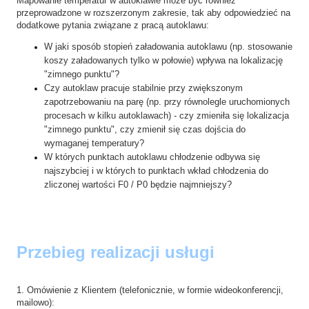
Mapowanie temperatur w autoklawie może być również
przeprowadzone w rozszerzonym zakresie, tak aby odpowiedzieć na
dodatkowe pytania związane z pracą autoklawu:
W jaki sposób stopień załadowania autoklawu (np. stosowanie
koszy załadowanych tylko w połowie) wpływa na lokalizację
"zimnego punktu"?
Czy autoklaw pracuje stabilnie przy zwiększonym
zapotrzebowaniu na parę (np. przy równolegle uruchomionych
procesach w kilku autoklawach) - czy zmieniła się lokalizacja
"zimnego punktu", czy zmienił się czas dojścia do
wymaganej temperatury?
W których punktach autoklawu chłodzenie odbywa się
najszybciej i w których to punktach wkład chłodzenia do
zliczonej
wartości F0
/ P0 będzie najmniejszy?
Przebieg realizacji usługi
1. Omówienie z Klientem (telefonicznie, w formie wideokonferencji,
mailowo):