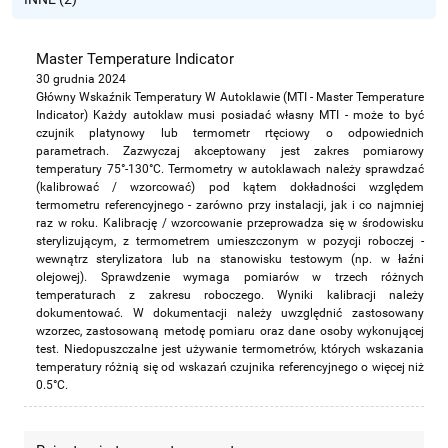
Master Temperature Indicator
30 grudnia 2024
Główny Wskaźnik Temperatury W Autoklawie (MTI - Master Temperature
Indicator) Każdy autoklaw musi posiadać własny MTI - może to być
czujnik platynowy lub termometr rtęciowy o odpowiednich
parametrach. Zazwyczaj akceptowany jest zakres pomiarowy
temperatury 75°-130°C. Termometry w autoklawach należy sprawdzać
(kalibrować / wzorcować) pod kątem dokładności względem
termometru referencyjnego - zarówno przy instalacji, jak i co najmniej
raz w roku. Kalibrację / wzorcowanie przeprowadza się w środowisku
sterylizującym, z termometrem umieszczonym w pozycji roboczej -
wewnątrz sterylizatora lub na stanowisku testowym (np. w łaźni
olejowej). Sprawdzenie wymaga pomiarów w trzech różnych
temperaturach z zakresu roboczego. Wyniki kalibracji należy
dokumentować. W dokumentacji należy uwzględnić zastosowany
wzorzec, zastosowaną metodę pomiaru oraz dane osoby wykonującej
test. Niedopuszczalne jest używanie termometrów, których wskazania
temperatury różnią się od wskazań czujnika referencyjnego o więcej niż
0.5°C.