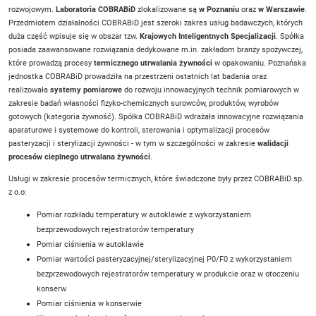
rozwojowym.
Laboratoria COBRABiD
zlokalizowane są
w Poznaniu
oraz
w Warszawie
.
Przedmiotem działalności COBRABiD jest szeroki zakres usług badawczych, których
duża część wpisuje się w obszar tzw.
Krajowych Inteligentnych Specjalizacji
. Spółka
posiada zaawansowane rozwiązania dedykowane m.in. zakładom branży spożywczej,
które prowadzą procesy
termicznego utrwalania żywności
w opakowaniu. Poznańska
jednostka COBRABiD prowadziła na przestrzeni ostatnich lat badania oraz
realizowała
systemy pomiarowe
do rozwoju innowacyjnych technik pomiarowych w
zakresie badań własności fizyko-chemicznych surowców, produktów, wyrobów
gotowych (kategoria żywność). Spółka COBRABiD wdrażała innowacyjne rozwiązania
aparaturowe i systemowe do kontroli, sterowania i optymalizacji procesów
pasteryzacji i sterylizacji żywności - w tym w szczególności w zakresie
walidacji
procesów cieplnego utrwalana żywności
.
Usługi w zakresie procesów termicznych, które świadczone były przez COBRABiD sp.
z o.o:
Pomiar rozkładu temperatury w autoklawie z wykorzystaniem
bezprzewodowych rejestratorów temperatury
Pomiar ciśnienia w autoklawie
Pomiar wartości pasteryzacyjnej/sterylizacyjnej P0/F0 z wykorzystaniem
bezprzewodowych rejestratorów temperatury w produkcie oraz w otoczeniu
konserw
Pomiar ciśnienia w konserwie