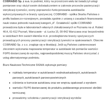
COBRABiD Sp. z o.o.
to podmiot, który na przestrzeni wielu lat świadczył usługi
pomiarowe oraz służył swoim doświadczeniem w zakresie procesów
pasteryzacji
i
sterylizacji
żywności, oceny poprawności funkcjonowania autoklawów
wykorzystywanych w branży spożywczej. COBRABiD - spółka Skarbu Państwa o
profilu badawczo-rozwojowym, posiadała zgodnie z ustawą o zasadach finansowania
nauki status jednostki naukowej kategorii „A”. Działalność spółki COBRABiD
prowadzona była w laboratoriach własnych zlokalizowanych w Poznaniu na ul. Rubież
46 A, 61-612 Poznań, Warszawie - ul. Łucka 15, 00-842 Warszawa oraz bezpośrednio
w siedzibach firm swoich klientów m.in. przedsiębiorstw branży spożywczych
prowadzących procesy pasteryzacji i sterylizacji żywności w opakowaniach. Obecnie
COBRABiD Sp. z o.o. znajduje się w likwidacji. Jeśli są Państwo zainteresowani
zleceniem wykonania mapowania temperatur w autoklawie lub pomiarów wartości
F0/P0 dostarczanej do wyrobu, najprawdopodobniej muszą Państwo skorzystać z
usług alternatywnego podmiotu.
Biuro Naukowo-Techniczne SIGMA wykonuje pomiary:
rozkładu temperatur w autoklawach
wodnokaskadowych, autoklawach
parowych, autoklawach parowo-powietrznych
ciśnienia w komorze autoklaw
u oraz we wnętrzu opakowań z wyrobem
wartości F0/P0
dostarczanej do produktu poddawanego procesowi obróbki
termicznej
prowadzimy szkolenia z pasteryzacji i sterylizacji wyrobów