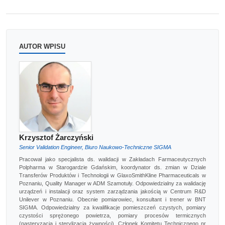
AUTOR WPISU
Krzysztof Żarczyński
Senior Validation Engineer, Biuro Naukowo-Techniczne SIGMA
Pracował jako specjalista ds. walidacji w Zakładach Farmaceutycznych
Polpharma w Starogardzie Gdańskim, koordynator ds. zmian w Dziale
Transferów Produktów i Technologii w GlaxoSmithKline Pharmaceuticals w
Poznaniu, Quality Manager w ADM Szamotuły. Odpowiedzialny za walidację
urządzeń i instalacji oraz system zarządzania jakością w Centrum R&D
Unilever w Poznaniu. Obecnie pomiarowiec, konsultant i trener w BNT
SIGMA. Odpowiedzialny za kwalifikacje pomieszczeń czystych, pomiary
czystości sprężonego powietrza, pomiary procesów termicznych
(pasteryzacja i sterylizacja żywności). Członek Komitetu Technicznego nr