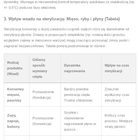
dynamikę. Wymaga to niezawodnej kontroli temperatury autoklawu ze stabilnością (np.
+/- 0,5°C) podczas fazy właściwej.
3. Wpływ wsadu na sterylizację: Mięso, ryby i płyny (Tabela)
Sterylizacja konserwy o dużej zawartości cząstek stałych różni się diametralnie od
sterylizacji płynów. Zmiany w proporcjach składników (np. zmiana ilości groszku
względem zalewy w mieszance warzyw) mogą znacząco przesunąć zimny punkt i
zagrażać bezpieczeństwu. Tabela poniżej podsumowuje te różnice:
Główny
Rodzaj
sposób
Dynamika
Wpływ na czas
produktu
wymiany
nagrzewania
sterylizacji
(Wsad)
ciepła
Konserwy
Bardzo powolna
Znacznie
Przewodzenie
mięsne,
penetracja ciepła.
wydłużony czas
(Kondukcja)
pasztety
Trudne chłodzenie.
sterylizacji.
Szybkie i
Zupy,
Krótszy czas
Przenoszenie
równomierne
napoje,
procesu. Mniejsze
(Konwekcja)
nagrzewanie płynu w
buliony
straty jakości.
puszce.