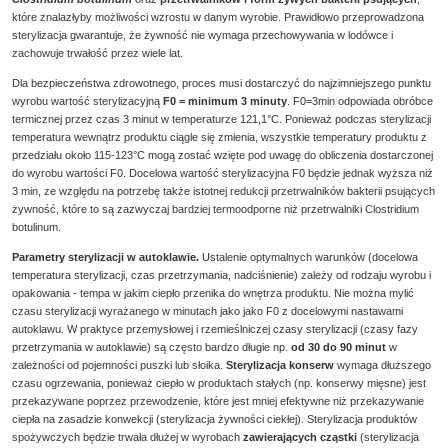
które znalazłyby możliwości wzrostu w danym wyrobie. Prawidłowo przeprowadzona
sterylizacja gwarantuje, że żywność nie wymaga przechowywania w lodówce i
zachowuje trwałość przez wiele lat.
Dla bezpieczeństwa zdrowotnego, proces musi dostarczyć do najzimniejszego punktu
wyrobu wartość sterylizacyjną
F0 = minimum 3 minuty
. F0=3min odpowiada obróbce
termicznej przez czas 3 minut w temperaturze 121,1°C. Ponieważ podczas sterylizacji
temperatura wewnątrz produktu ciągle się zmienia, wszystkie temperatury produktu z
przedziału około 115-123°C mogą zostać wzięte pod uwagę do obliczenia dostarczonej
do wyrobu wartości F0. Docelowa wartość sterylizacyjna F0 będzie jednak wyższa niż
3 min, ze względu na potrzebę także istotnej redukcji przetrwalników bakterii psujących
żywność, które to są zazwyczaj bardziej termoodporne niż przetrwalniki
Clostridium
botulinum
.
Parametry sterylizacji w autoklawie.
Ustalenie optymalnych warunków (docelowa
temperatura sterylizacji, czas przetrzymania, nadciśnienie) zależy od rodzaju wyrobu i
opakowania - tempa w jakim ciepło przenika do wnętrza produktu. Nie można mylić
czasu sterylizacji wyrażanego w minutach jako jako F0 z docelowymi nastawami
autoklawu. W praktyce przemysłowej i rzemieślniczej czasy sterylizacji (czasy fazy
przetrzymania w autoklawie) są często bardzo długie np.
od 30 do 90 minut
w
zależności od pojemności puszki lub słoika.
Sterylizacja konserw
wymaga dłuższego
czasu ogrzewania, ponieważ ciepło w produktach stałych (np. konserwy mięsne) jest
przekazywane poprzez przewodzenie, które jest mniej efektywne niż przekazywanie
ciepła na zasadzie konwekcji (sterylizacja żywności ciekłej). Sterylizacja produktów
spożywczych będzie trwała dłużej w wyrobach
zawierających cząstki
(sterylizacja