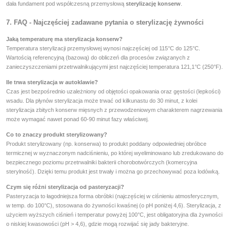
dała fundament pod współczesną przemysłową
sterylizację konserw
.
7. FAQ - Najczęściej zadawane pytania o sterylizację żywności
Jaką temperaturę ma sterylizacja konserw?
Temperatura sterylizacji przemysłowej wynosi najczęściej od 115°C do 125°C.
Wartością referencyjną (bazową) do obliczeń dla procesów związanych z
zanieczyszczeniami przetrwalnikującymi jest najczęściej temperatura 121,1°C (250°F).
Ile trwa sterylizacja w autoklawie?
Czas jest bezpośrednio uzależniony od objętości opakowania oraz gęstości (lepkości)
wsadu. Dla płynów sterylizacja może trwać od kilkunastu do 30 minut, z kolei
sterylizacja zbitych konserw mięsnych z przewodzeniowym charakterem nagrzewania
może wymagać nawet ponad 60-90 minut fazy właściwej.
Co to znaczy produkt sterylizowany?
Produkt sterylizowany (np. konserwa) to produkt poddany odpowiedniej obróbce
termicznej w wyznaczonym nadciśnieniu, po której wyeliminowano lub zredukowano do
bezpiecznego poziomu przetrwalniki bakterii chorobotwórczych (komercyjna
sterylność). Dzięki temu produkt jest trwały i można go przechowywać poza lodówką.
Czym się różni sterylizacja od pasteryzacji?
Pasteryzacja to łagodniejsza forma obróbki (najczęściej w ciśnieniu atmosferycznym,
w temp. do 100°C), stosowana do żywności kwaśnej (o pH poniżej 4,6). Sterylizacja, z
użyciem wyższych ciśnień i temperatur powyżej 100°C, jest obligatoryjna dla żywności
o niskiej kwasowości (pH > 4,6), gdzie mogą rozwijać się jady bakteryjne.