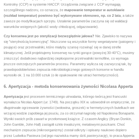
Kontrolny (CCP) w systemie HACCP. Urządzenia związane z CCP wymagają
szczególnego nadzoru, co oznacza, że
mapowanie temperatur w autoklawie
(rozkład temperatur) powinno być wykonywane okresowo, np. co 2 lata
, a także
zawsze po modyfikacjach sprzętu. Ustalenie parametrów zaczyna się od walidacji
warunków wstępnych (jakość wody chłodzącej, odgazowanie).
Czy konserwa jest po sterylizacji bezwzględnie jałowa?
Nie. Zjawisko to nazywa
się "sterylnością komercyjną". Niszczone są wszystkie formy wegetatywne (patogeny i
psujące) oraz przetrwalniki, które miałyby szansę rozwinąć się w danej strefie
klimatycznej. Jeśli projektujemy konserwę na rynki gorące (powyżej 30-40°C), musimy
zniszczyć dodatkowo najbardziej ciepłooporne przetrwalniki termofilne, co wymaga
jeszcze ostrzejszych parametrów procesu. Parametry wylicza się zazwyczaj tak, by
prawdopodobieństwo zepsucia mikrobiologicznego gotowych konserw w handlu
wynosiło ok. 1 na 10.000 sztuk (o ile opakowanie nie utraci hermetyczności).
6. Apertyzacja - metoda konserwowania żywności Nicolasa Apperta
Apertyzacja
jest procesem termicznego utrwalania, którego twórcą jest francuski
wynalazca Nicolas Appert (ur. 1749). Na początku XIX w. udowodnił on empirycznie, że
długotrwałe ogrzewanie żywności (wołowina, groszek) w hermetycznych butelkach we
wrzącej wodzie zapobiega jej psuciu, za co otrzymał nagrodę od Napoleona Bonaparte.
Wyniki swoich prób zawarł w przełomowej książce. Z czasem Anglicy (Bryan Donkin,
John Gamble, John Hall) zastąpili szkło trwalszymi, metalowymi puszkami. Choć
mechanizm zepsucia (mikroorganizmy) został odkryty i opisany naukowo dopiero
przez Ludwika Pasteura (od jego nazwiska mamy dziś
pasteryzację
), to praca Apperta