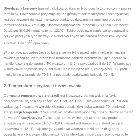
Sterylizacja konserw
(puszek, słoików, opakowań typu pouch) to precyzyjny proces
termiczny. Powszechnie przyjmuje się, że głównym celem sterylizacji przemysłowej
jest dostarczenie do najzimniejszego punktu opakowania minimalnego procesu
termicznego
F0 = 3 minuty
. Stanowi to odpowiednik procesu 12 x D dla
Clostridium
botulinum
(tj. 0,24 minuty w temp. 121°C). Taki proces gwarantuje, że akceptowalne
ryzyko przeżycia tych niezwykle niebezpiecznych dla zdrowia zarodników wynosi
12
zaledwie 1 na 10
opakowań.
W praktyce, aby zabezpieczyć konserwę nie tylko przed jadem kiełbasianym, ale
również przed psuciem przez inne termofilne bakterie przetrwalnikujące obecne w
handlu, dąży się do wartości F0 wyższych niż 3 (zazwyczaj od 8 do 15). Ważne, aby
w autoklawie najzimniejszy punkt miał F0 nie mniejsze niż 3, co najwyżej 33% partii
mieściło się w przedziale F0 3-5, a pozostałe opakowania osiągały F0 > 5.
2. Temperatura sterylizacji i czas trwania
Optymalna
temperatura sterylizacji
jest kluczowa z punktu widzenia fizyki
nagrzewania i wynosi najczęściej
od 115°C do 125°C
. Doświadczenia BNT SIGMA
wskazują, że często w wyrobie zliczona zostaje zbyt niska wartość F0, ponieważ
sterylizacja temperatura
w autoklawie została ustawiona zbyt nisko. Należy pamiętać,
że wartość sterylizacyjna F zlicza się bardzo wolno, gdy temperatura produktu
znajduje się w przedziale 115°C – 118°C. Nawet jeśli temperatura sterylizacji jest
ustawiona na 121°C, najzimniejszy punkt we wnętrzu puszki przez długi czas
pozostanie o kilka stopni chłodniejszy. Czas sterylizacji musi zatem równoważyć tę