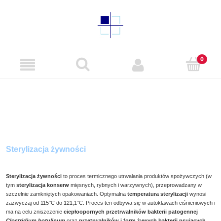
Sterylizacja żywności
Sterylizacja żywności
to proces termicznego utrwalania produktów spożywczych (w
tym
sterylizacja konserw
mięsnych, rybnych i warzywnych), przeprowadzany w
szczelnie zamkniętych opakowaniach. Optymalna
temperatura sterylizacji
wynosi
zazwyczaj od 115°C do 121,1°C. Proces ten odbywa się w autoklawach ciśnieniowych i
ma na celu zniszczenie
ciepłoopornych przetrwalników bakterii patogennej
Clostridium botulinum
oraz
przetrwalników i form żywych bakterii psujących
,