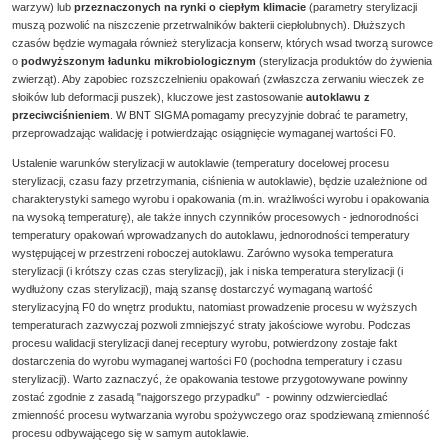
warzyw) lub
przeznaczonych na rynki o ciepłym klimacie
(parametry sterylizacji
muszą pozwolić na niszczenie przetrwalników bakterii ciepłolubnych). Dłuższych
czasów będzie wymagała również sterylizacja konserw, których wsad tworzą surowce
o
podwyższonym ładunku mikrobiologicznym
(sterylizacja produktów do żywienia
zwierząt). Aby zapobiec rozszczelnieniu opakowań (zwłaszcza zerwaniu wieczek ze
słoików lub deformacji puszek), kluczowe jest zastosowanie
autoklawu z
przeciwciśnieniem
. W BNT SIGMA pomagamy precyzyjnie dobrać te parametry,
przeprowadzając walidację i potwierdzając osiągnięcie wymaganej wartości F0.
Ustalenie warunków sterylizacji w
autoklawie
(temperatury docelowej procesu
sterylizacji, czasu fazy przetrzymania,
ciśnienia w autoklawie
), będzie uzależnione od
charakterystyki samego wyrobu i opakowania (m.in. wrażliwości wyrobu i opakowania
na wysoką temperaturę), ale także innych czynników procesowych - jednorodności
temperatury opakowań wprowadzanych do autoklawu, jednorodności temperatury
występującej w przestrzeni roboczej autoklawu. Zarówno wysoka temperatura
sterylizacji (i krótszy czas czas sterylizacji), jak i niska temperatura sterylizacji (i
wydłużony czas sterylizacji), mają szansę dostarczyć wymaganą wartość
sterylizacyjną F0 do wnętrz produktu, natomiast prowadzenie procesu w wyższych
temperaturach zazwyczaj pozwoli zmniejszyć straty jakościowe wyrobu. Podczas
procesu walidacji sterylizacji danej receptury wyrobu, potwierdzony zostaje fakt
dostarczenia do wyrobu wymaganej wartości F0 (pochodna temperatury i czasu
sterylizacji). Warto zaznaczyć, że opakowania testowe przygotowywane powinny
zostać zgodnie z zasadą "najgorszego przypadku" - powinny odzwierciedlać
zmienność procesu wytwarzania wyrobu spożywczego oraz spodziewaną zmienność
procesu odbywającego się w samym autoklawie.