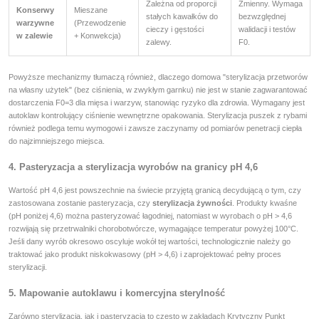
Zależna od proporcji
Zmienny. Wymaga
Konserwy
Mieszane
stałych kawałków do
bezwzględnej
warzywne
(Przewodzenie
cieczy i gęstości
walidacji i testów
w zalewie
+ Konwekcja)
zalewy.
F0.
Powyższe mechanizmy tłumaczą również, dlaczego domowa "sterylizacja przetworów
na własny użytek" (bez ciśnienia, w zwykłym garnku) nie jest w stanie zagwarantować
dostarczenia F0=3 dla mięsa i warzyw, stanowiąc ryzyko dla zdrowia. Wymagany jest
autoklaw kontrolujący ciśnienie wewnętrzne opakowania. Sterylizacja puszek z rybami
również podlega temu wymogowi i zawsze zaczynamy od pomiarów penetracji ciepła
do najzimniejszego miejsca.
4. Pasteryzacja a sterylizacja wyrobów na granicy pH 4,6
Wartość pH 4,6 jest powszechnie na świecie przyjętą granicą decydującą o tym, czy
zastosowana zostanie pasteryzacja, czy
sterylizacja żywności
. Produkty kwaśne
(pH poniżej 4,6) można pasteryzować łagodniej, natomiast w wyrobach o pH > 4,6
rozwijają się przetrwalniki chorobotwórcze, wymagające temperatur powyżej 100°C.
Jeśli dany wyrób okresowo oscyluje wokół tej wartości, technologicznie należy go
traktować jako produkt niskokwasowy (pH > 4,6) i zaprojektować pełny proces
sterylizacji.
5. Mapowanie autoklawu i komercyjna sterylność
Zarówno sterylizacja, jak i pasteryzacja to często w zakładach Krytyczny Punkt