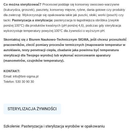
Co można sterylizować?
Procesowi poddaje się konserwy owocowo-warzywne
(kukurydza, groszek), pasztety, konserwy mięsne, rybne, dania gotowe czy produkty
dla zwierząt. Wykorzystuje się opakowania takie jak puszki, słoiki, worki (pouch) czy
tacki.
Pasteryzacja a sterylizacja:
pasteryzacja to łagodniejsza obróbka (zwykle
poniżej 100°C) dla produktów kwaśnych (pH poniżej 4,6), podczas gdy sterylizacja
wykorzystuje temperatury powyżej 100°C dla żywności o wyższym pH.
Skontaktuj się z Biurem Naukowo-Technicznym SIGMA, jeśli chcesz przeszkolić
pracowników, zlecić pomiary procesów termicznych (
mapowanie temperatur w
autoklawie
,
testy penetracji ciepła
, zbadanie jaka powinna być temperatura
sterylizacji dla Twojego wyrobu) lub wykonać wzorcowanie aparatury
(
manometrów
,
czujników temperatury
).
KONTAKT:
Email:
info@bnt-sigma.pl
Telefon: 530 30 90 30
STERYLIZACJA ŻYWNOŚCI
Szkolenie: Pasteryzacja i sterylizacja wyrobów w opakowaniu