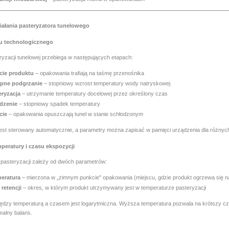
iałania pasteryzatora tunelowego
u technologicznego
ryzacji tunelowej przebiega w następujących etapach:
cie produktu
– opakowania trafiają na taśmę przenośnika
pne podgrzanie
– stopniowy wzrost temperatury wody natryskowej
eryzacja
– utrzymanie temperatury docelowej przez określony czas
dzenie
– stopniowy spadek temperatury
cie
– opakowania opuszczają tunel w stanie schłodzonym
jest sterowany automatycznie, a parametry można zapisać w pamięci urządzenia dla różnyc
peratury i czasu ekspozycji
pasteryzacji zależy od dwóch parametrów:
eratura
– mierzona w „zimnym punkcie" opakowania (miejscu, gdzie produkt ogrzewa się na
 retencji
– okres, w którym produkt utrzymywany jest w temperaturze pasteryzacji
ędzy temperaturą a czasem jest logarytmiczna. Wyższa temperatura pozwala na krótszy cz
malny balans.