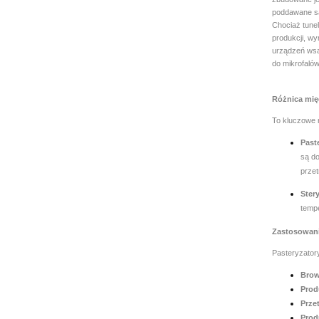
poddawane są
Chociaż tune
produkcji, wy
urządzeń wsa
do mikrofalów
Różnica międ
To kluczowe r
Past
są do
prze
Stery
temp
Zastosowani
Pasteryzator
Brow
Prod
Prze
Prod