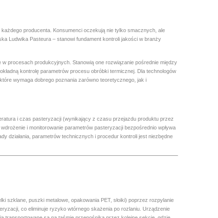
t każdego producenta. Konsumenci oczekują nie tylko smacznych, ale
ka Ludwika Pasteura – stanowi fundament kontroli jakości w branży
e w procesach produkcyjnych. Stanowią one rozwiązanie pośrednie między
okładną kontrolę parametrów procesu obróbki termicznej. Dla technologów
, które wymaga dobrego poznania zarówno teoretycznego, jak i
ratura i czas pasteryzacji (wynikający z czasu przejazdu produktu przez
wdrożenie i monitorowanie parametrów pasteryzacji bezpośrednio wpływa
 działania, parametrów technicznych i procedur kontroli jest niezbędne
ki szklane, puszki metalowe, opakowania PET, słoiki) poprzez rozpylanie
yzacji, co eliminuje ryzyko wtórnego skażenia po rozlaniu.
Urządzenie
a transportowane są na taśmie przenośnika przez kolejne sekcje, gdzie