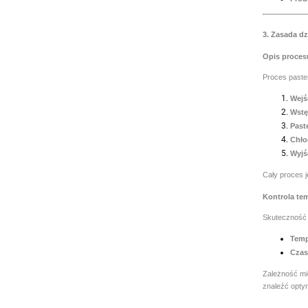
3. Zasada dz
Opis proces
Proces paste
Wejś
Wstę
Past
Chło
Wyjś
Cały proces 
Kontrola tem
Skuteczność 
Temp
Czas
Zależność mi
znaleźć opty