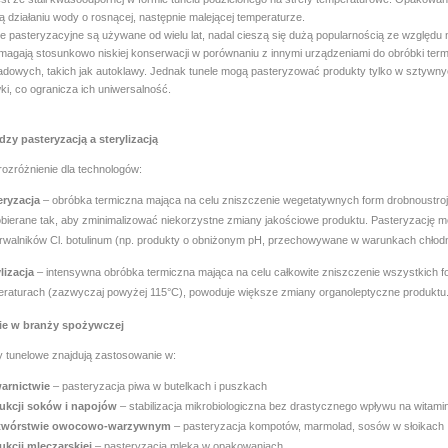
 działaniu wody o rosnącej, następnie malejącej temperaturze.
le pasteryzacyjne są używane od wielu lat, nadal cieszą się dużą popularnością ze względ
magają stosunkowo niskiej konserwacji w porównaniu z innymi urządzeniami do obróbki term
dowych, takich jak autoklawy. Jednak tunele mogą pasteryzować produkty tylko w sztywnych 
ki, co ogranicza ich uniwersalność.
zy pasteryzacją a sterylizacją
ozróżnienie dla technologów:
eryzacja
– obróbka termiczna mająca na celu zniszczenie wegetatywnych form drobnoustrojów
bierane tak, aby zminimalizować niekorzystne zmiany jakościowe produktu. Pasteryzację m
trwalników Cl. botulinum (np. produkty o obniżonym pH, przechowywane w warunkach chłod
lizacja
– intensywna obróbka termiczna mająca na celu całkowite zniszczenie wszystkich
eraturach (zazwyczaj powyżej 115°C), powoduje większe zmiany organoleptyczne produktu
e w branży spożywczej
y tunelowe znajdują zastosowanie w:
arnictwie
– pasteryzacja piwa w butelkach i puszkach
ukcji soków i napojów
– stabilizacja mikrobiologiczna bez drastycznego wpływu na witami
twórstwie owocowo-warzywnym
– pasteryzacja kompotów, marmolad, sosów w słoikach
ukcji mleczarskiej
– pasteryzacja mleka w opakowaniach