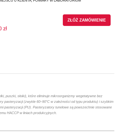
NA MIEJSCU U KLIENTA, POMIARY W LABORATORIUM
ZŁÓŻ ZAMÓWIENIE
0 zł
i, puszki, słoiki), które eliminuje mikroorganizmy wegetatywne bez
y pasteryzacji (zwykle 60–90°C w zależności od typu produktu) i szybkim
ami pasteryzacji (PU). Pasteryzatory tunelowe są powszechnie stosowane
temu HACCP w liniach produkcyjnych.