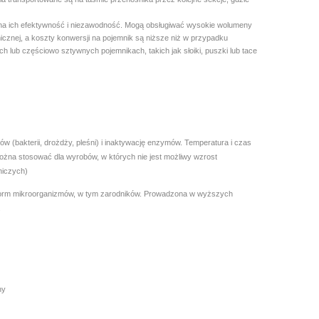
u na ich efektywność i niezawodność. Mogą obsługiwać wysokie wolumeny
icznej, a koszty konwersji na pojemnik są niższe niż w przypadku
lub częściowo sztywnych pojemnikach, takich jak słoiki, puszki lub tace
 (bakterii, drożdży, pleśni) i inaktywację enzymów. Temperatura i czas
ożna stosować dla wyrobów, w których nie jest możliwy wzrost
niczych)
 form mikroorganizmów, w tym zarodników. Prowadzona w wyższych
.
ny