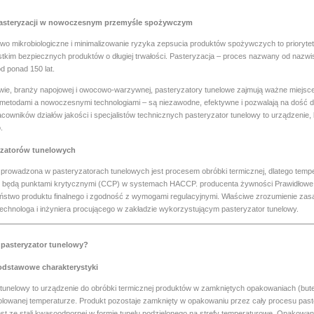
asteryzacji w nowoczesnym przemyśle spożywczym
wo mikrobiologiczne i minimalizowanie ryzyka zepsucia produktów spożywczych to prioryte
tkim bezpiecznych produktów o długiej trwałości. Pasteryzacja – proces nazwany od nazwis
d ponad 150 lat.
wie, branży napojowej i owocowo-warzywnej, pasteryzatory tunelowe zajmują ważne miejsc
 metodami a nowoczesnymi technologiami – są niezawodne, efektywne i pozwalają na dość d
cowników działów jakości i specjalistów technicznych pasteryzator tunelowy to urządzenie
.
yzatorów tunelowych
 prowadzona w pasteryzatorach tunelowych jest procesem obróbki termicznej, dlatego tempe
) będą punktami krytycznymi (CCP) w systemach HACCP. producenta żywności Prawidłowe 
ństwo produktu finalnego i zgodność z wymogami regulacyjnymi. Właściwe zrozumienie zasady
echnologa i inżyniera procującego w zakładzie wykorzystującym pasteryzator tunelowy.
 pasteryzator tunelowy?
podstawowe charakterystyki
tunelowy to urządzenie do obróbki termicznej produktów w zamkniętych opakowaniach (butel
lowanej temperaturze. Produkt pozostaje zamknięty w opakowaniu przez cały procesu paster
st ze stali kwasoodpornej w formie tunelu podzielonego na strefy temperaturowe. Opakowani