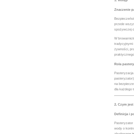
Znaczenie p
Bezpieczeńst
przede wszys
spożywczej o
W browarnict
tradycyjnymi
żywności, pra
praktycznego
Rola paster
Pasteryzacja
pasteryzator
na bezpiecze
dla każdego t
2. Czym jest
Definicja i 
Pasteryzator 
wody o kontro
zbudowane je