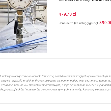
Forma świadczenia usługi: POMIARY 
479,70 zł
390,0
Cena netto (za usługę/grupę):
tunelowy to urządzenie do obróbki termicznej produktów w zamkniętych opakowaniach (butelk
 wpływu na jakość produktu. Proces polega na wstępnym podgrzaniu, utrzymaniu temperatur
 Urządzenie pracuje w 8 strefach temperaturowych, a jego skuteczność mierzy się jednostk
wie, produkcji soków i przetworów owocowo-warzywnych, stanowiąc kluczowy element sys