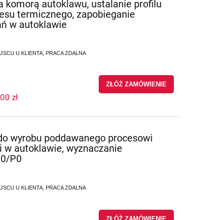
komorą autoklawu, ustalanie profilu
ocesu termicznego, zapobieganie
ń w autoklawie
IEJSCU U KLIENTA, PRACA ZDALNA
ZŁÓŻ ZAMÓWIENIE
00 zł
a do wyrobu poddawanego procesowi
cji w autoklawie, wyznaczanie
F0/P0
IEJSCU U KLIENTA, PRACA ZDALNA
ZŁÓŻ ZAMÓWIENIE