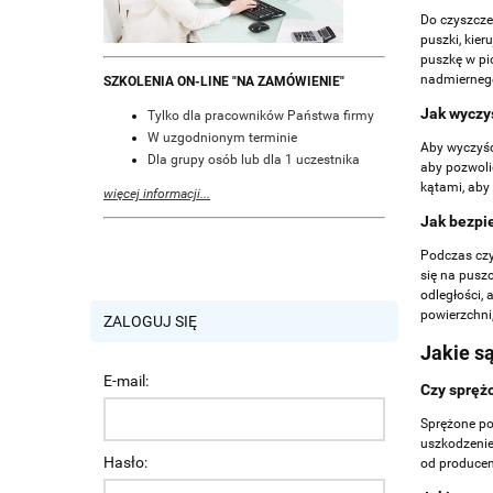
Do czyszcze
puszki, kie
puszkę w pi
nadmierneg
SZKOLENIA ON-LINE "NA ZAMÓWIENIE"
Jak wyczy
Tylko dla pracowników Państwa firmy
W uzgodnionym terminie
Aby wyczyśc
Dla grupy osób lub dla 1 uczestnika
aby pozwoli
kątami, aby
więcej informacji...
Jak bezpi
Podczas czy
się na pusz
odległości,
powierzchni
ZALOGUJ SIĘ
Jakie s
E-mail:
Czy spręż
Sprężone po
uszkodzenie 
Hasło:
od producen