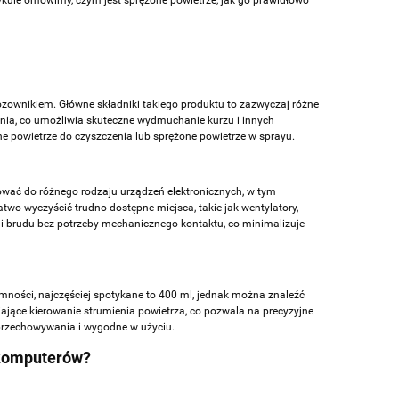
ykule omówimy, czym jest sprężone powietrze, jak go prawidłowo
ozownikiem. Główne składniki takiego produktu to zazwyczaj różne
mienia, co umożliwia skuteczne wydmuchanie kurzu i innych
ne powietrze do czyszczenia lub sprężone powietrze w sprayu.
ować do różnego rodzaju urządzeń elektronicznych, w tym
atwo wyczyścić trudno dostępne miejsca, takie jak wentylatory,
i brudu bez potrzeby mechanicznego kontaktu, co minimalizuje
mności, najczęściej spotykane to 400 ml, jednak można znaleźć
iające kierowanie strumienia powietrza, co pozwala na precyzyjne
o przechowywania i wygodne w użyciu.
 komputerów?