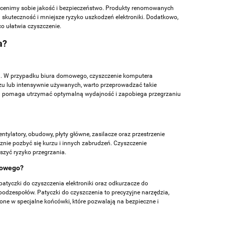
li cenimy sobie jakość i bezpieczeństwo. Produkty renomowanych
ą skuteczność i mniejsze ryzyko uszkodzeń elektroniki. Dodatkowo,
co ułatwia czyszczenie.
a?
a. W przypadku biura domowego, czyszczenie komputera
rzu lub intensywnie używanych, warto przeprowadzać takie
m pomaga utrzymać optymalną wydajność i zapobiega przegrzaniu
ylatory, obudowy, płyty główne, zasilacze oraz przestrzenie
znie pozbyć się kurzu i innych zabrudzeń. Czyszczenie
szyć ryzyko przegrzania.
rowego?
patyczki do czyszczenia elektroniki oraz odkurzacze do
podzespołów. Patyczki do czyszczenia to precyzyjne narzędzia,
ne w specjalne końcówki, które pozwalają na bezpieczne i