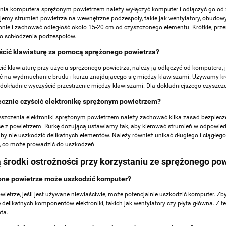
nia komputera sprężonym powietrzem należy wyłączyć komputer i odłączyć go od źró
rujemy strumień powietrza na wewnętrzne podzespoły, takie jak wentylatory, obudow
onie i zachować odległość około 15-20 cm od czyszczonego elementu. Krótkie, prze
o schłodzenia podzespołów.
ścić klawiaturę za pomocą sprężonego powietrza?
ić klawiaturę przy użyciu sprężonego powietrza, należy ją odłączyć od komputera, j
ć na wydmuchanie brudu i kurzu znajdującego się między klawiszami. Używamy krót
 dokładnie wyczyścić przestrzenie między klawiszami. Dla dokładniejszego czyszcz
ecznie czyścić elektronikę sprężonym powietrzem?
szczenia elektroniki sprężonym powietrzem należy zachować kilka zasad bezpiec
ce z powietrzem. Rurkę dozującą ustawiamy tak, aby kierować strumień w odpowied
 aby nie uszkodzić delikatnych elementów. Należy również unikać długiego i ciągłe
, co może prowadzić do uszkodzeń.
ą środki ostrożności przy korzystaniu ze sprężonego po
one powietrze może uszkodzić komputer?
wietrze, jeśli jest używane niewłaściwie, może potencjalnie uszkodzić komputer. 
delikatnych komponentów elektroniki, takich jak wentylatory czy płyta główna. Z te
ta.