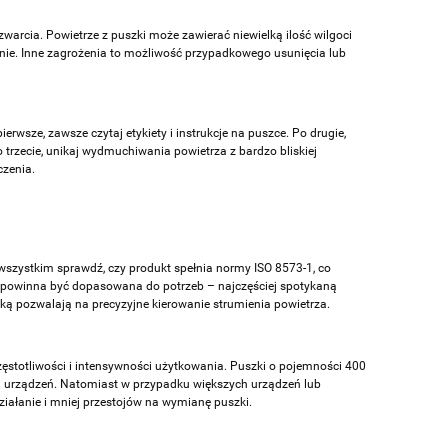
arcia. Powietrze z puszki może zawierać niewielką ilość wilgoci
enie. Inne zagrożenia to możliwość przypadkowego usunięcia lub
erwsze, zawsze czytaj etykiety i instrukcje na puszce. Po drugie,
rzecie, unikaj wydmuchiwania powietrza z bardzo bliskiej
czenia.
wszystkim sprawdź, czy produkt spełnia normy ISO 8573-1, co
a powinna być dopasowana do potrzeb – najczęściej spotykaną
ką pozwalają na precyzyjne kierowanie strumienia powietrza.
ęstotliwości i intensywności użytkowania. Puszki o pojemności 400
ch urządzeń. Natomiast w przypadku większych urządzeń lub
iałanie i mniej przestojów na wymianę puszki.