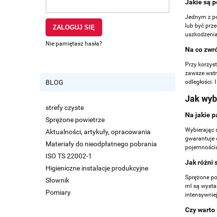
Jakie są 
Jednym z po
lub być prz
ZALOGUJ SIĘ
uszkodzenia
Nie pamiętasz hasła?
Na co zwr
Przy korzyst
zawsze wstr
BLOG
odległości. 
Jak wyb
strefy czyste
Na jakie 
Sprężone powietrze
Wybierając 
Aktualności, artykuły, opracowania
gwarantuje 
Materiały do nieodpłatnego pobrania
pojemnością
ISO TS 22002-1
Jak różni 
Higieniczne instalacje produkcyjne
Sprężone po
Słownik
ml są wysta
Pomiary
intensywnie
Czy warto