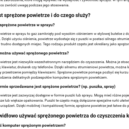
nne zabrudzenia, które mogą wpływać na wydajność i żywotność sprzętu. W tym art
 co zwrócić uwagę podczas jego stosowania.
st sprężone powietrze i do czego służy?
 sprężone powietrze w sprayu?
wietrze w sprayu to gaz zamknięty pod wysokim ciśnieniem w stylowej butelce z d
. Dzięki użyciu ciśnienia, powietrze wydostaje się z puszki w postaci silnego stru
 trudno dostępnych miejsc. Tego rodzaju produkt często jest określany jako sprężo
można używać sprężonego powietrza?
wietrze jest niezwykle wszechstronnym narzędziem do czyszczenia. Można je stos
klawiatur, drukarek czy telefonów. Dzięki silnemu strumieniowi powietrza, można ł
 przestrzenie pomiędzy klawiszami. Sprężone powietrze pomaga pozbyć się kurzu 
odzenia delikatnych podzespołów komputera sprężonym powietrzem
.
ormie sprzedawane jest sprężone powietrze? (np. puszka, spray)
wietrze jest zazwyczaj dostępne w formie puszki lub sprayu. Mogą mieć różne poje
sze lub większe opakowania. Puszki te często mają dołączone specjalne rurki ułatw
 urządzeń. Dzięki mobilnej i kompaktowej formie, sprężone powietrze jest łatwe d
widłowo używać sprężonego powietrza do czyszczenia
ić komputer sprężonym powietrzem?