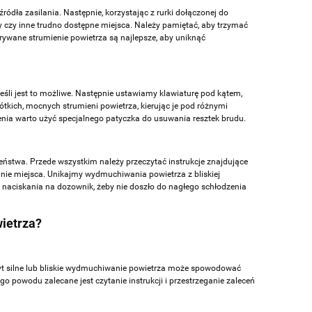
dła zasilania. Następnie, korzystając z rurki dołączonej do
y czy inne trudno dostępne miejsca. Należy pamiętać, aby trzymać
rywane strumienie powietrza są najlepsze, aby uniknąć
eśli jest to możliwe. Następnie ustawiamy klawiaturę pod kątem,
kich, mocnych strumieni powietrza, kierując je pod różnymi
enia warto użyć specjalnego patyczka do usuwania resztek brudu.
zeństwa
. Przede wszystkim należy przeczytać instrukcje znajdujące
nie miejsca. Unikajmy wydmuchiwania powietrza z bliskiej
go naciskania na dozownik, żeby nie doszło do nagłego schłodzenia
wietrza?
Zbyt silne lub bliskie wydmuchiwanie powietrza może spowodować
go powodu zalecane jest czytanie instrukcji i przestrzeganie zaleceń