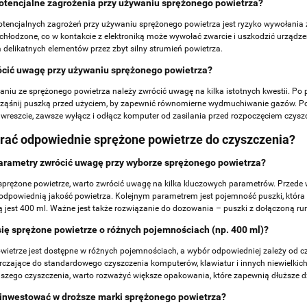
potencjalne zagrożenia przy używaniu sprężonego powietrza?
tencjalnych zagrożeń przy używaniu sprężonego powietrza jest ryzyko wywołania zw
echłodzone, co w kontakcie z elektroniką może wywołać zwarcie i uszkodzić urządz
 delikatnych elementów przez zbyt silny strumień powietrza.
ócić uwagę przy używaniu sprężonego powietrza?
aniu ze sprężonego powietrza należy zwrócić uwagę na kilka istotnych kwestii. Po pi
ząśnij puszką przed użyciem, by zapewnić równomierne wydmuchiwanie gazów. Po t
I wreszcie, zawsze wyłącz i odłącz komputer od zasilania przed rozpoczęciem czysz
rać odpowiednie sprężone powietrze do czyszczenia?
parametry zwrócić uwagę przy wyborze sprężonego powietrza?
sprężone powietrze, warto zwrócić uwagę na kilka kluczowych parametrów. Przede 
odpowiednią jakość powietrza. Kolejnym parametrem jest pojemność puszki, któr
 jest 400 ml. Ważne jest także rozwiązanie do dozowania – puszki z dołączoną rur
się sprężone powietrze o różnych pojemnościach (np. 400 ml)?
wietrze jest dostępne w różnych pojemnościach, a wybór odpowiedniej zależy od cz
rczające do standardowego czyszczenia komputerów, klawiatur i innych niewielki
jszego czyszczenia, warto rozważyć większe opakowania, które zapewnią dłuższe dz
 inwestować w droższe marki sprężonego powietrza?