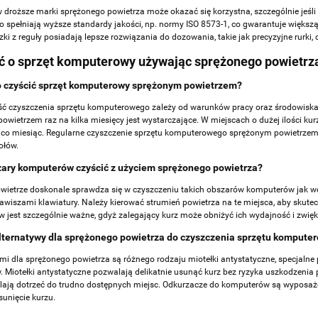
w droższe marki sprężonego powietrza może okazać się korzystna, szczególnie jeś
o spełniają wyższe standardy jakości, np.
normy ISO 8573-1
, co gwarantuje większ
ki z reguły posiadają lepsze rozwiązania do dozowania, takie jak precyzyjne rurki, 
ć o sprzęt komputerowy używając sprężonego powietrz
o czyścić sprzęt komputerowy sprężonym powietrzem?
ść czyszczenia sprzętu komputerowego zależy od warunków pracy oraz środowisk
owietrzem raz na kilka miesięcy jest wystarczające. W miejscach o dużej ilości ku
 co miesiąc. Regularne czyszczenie sprzętu komputerowego sprężonym powietrze
ołów.
zary komputerów czyścić z użyciem sprężonego powietrza?
wietrze doskonale sprawdza się w czyszczeniu takich obszarów komputerów jak went
awiszami klawiatury. Należy kierować strumień powietrza na te miejsca, aby skutec
w jest szczególnie ważne, gdyż zalegający kurz może obniżyć ich wydajność i zwięk
alternatywy dla sprężonego powietrza do czyszczenia sprzętu kompute
mi dla sprężonego powietrza są różnego rodzaju miotełki antystatyczne, specjalne 
 Miotełki antystatyczne pozwalają delikatnie usunąć kurz bez ryzyka uszkodzenia 
lają dotrzeć do trudno dostępnych miejsc. Odkurzacze do komputerów są wyposażo
sunięcie kurzu.