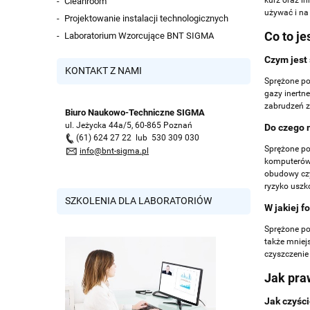
kurz oraz i
Cleanroom
używać i na
Projektowanie instalacji technologicznych
Co to je
Laboratorium Wzorcujące BNT SIGMA
Czym jest
KONTAKT Z NAMI
Sprężone po
gazy inertne
zabrudzeń z
Biuro Naukowo-Techniczne SIGMA
ul. Jeżycka 44a/5, 60-865 Poznań
Do czego 
(61) 624 27 22 lub 530 309 030
Sprężone po
info@bnt-sigma.pl
komputerów, 
obudowy czy
ryzyko uszk
SZKOLENIA DLA LABORATORIÓW
W jakiej f
Sprężone po
także mniej
czyszczenie
Jak pra
Jak czyśc