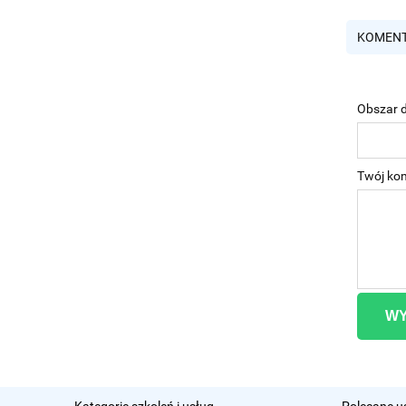
KOMENT
Obszar d
Twój ko
WY