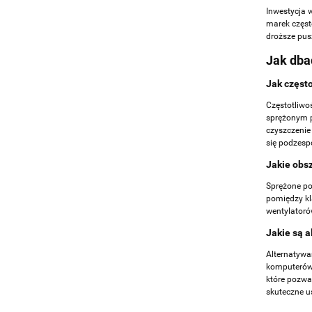
Inwestycja 
marek częst
droższe pusz
Jak dba
Jak częst
Częstotliwo
sprężonym p
czyszczenie
się podzesp
Jakie obs
Sprężone po
pomiędzy kl
wentylatoró
Jakie są 
Alternatywa
komputerów.
które pozwa
skuteczne u