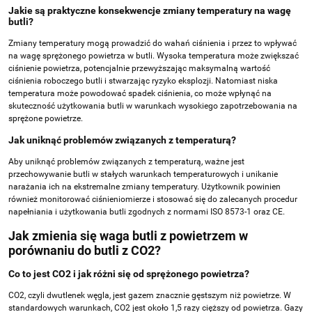
Jakie są praktyczne konsekwencje zmiany temperatury na wagę
butli?
Zmiany temperatury mogą prowadzić do wahań ciśnienia i przez to wpływać
na wagę sprężonego powietrza w butli. Wysoka temperatura może zwiększać
ciśnienie powietrza, potencjalnie przewyższając maksymalną wartość
ciśnienia roboczego butli i stwarzając ryzyko eksplozji. Natomiast niska
temperatura może powodować spadek ciśnienia, co może wpłynąć na
skuteczność użytkowania butli w warunkach wysokiego zapotrzebowania na
sprężone powietrze.
Jak uniknąć problemów związanych z temperaturą?
Aby uniknąć problemów związanych z temperaturą, ważne jest
przechowywanie butli w stałych warunkach temperaturowych i unikanie
narażania ich na ekstremalne zmiany temperatury. Użytkownik powinien
również monitorować ciśnieniomierze i stosować się do zalecanych procedur
napełniania i użytkowania butli zgodnych z normami ISO 8573-1 oraz CE.
Jak zmienia się waga butli z powietrzem w
porównaniu do butli z CO2?
Co to jest CO2 i jak różni się od sprężonego powietrza?
CO2, czyli dwutlenek węgla, jest gazem znacznie gęstszym niż powietrze. W
standardowych warunkach, CO2 jest około 1,5 razy cięższy od powietrza. Gazy