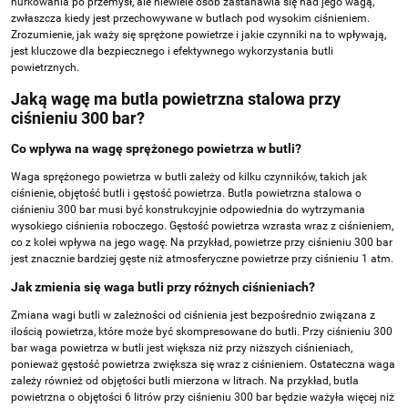
nurkowania po przemysł, ale niewiele osób zastanawia się nad jego wagą,
zwłaszcza kiedy jest przechowywane w butlach pod wysokim ciśnieniem.
Zrozumienie, jak waży się sprężone powietrze i jakie czynniki na to wpływają,
jest kluczowe dla bezpiecznego i efektywnego wykorzystania butli
powietrznych.
Jaką wagę ma butla powietrzna stalowa przy
ciśnieniu 300 bar?
Co wpływa na wagę sprężonego powietrza w butli?
Waga sprężonego powietrza w butli zależy od kilku czynników, takich jak
ciśnienie, objętość butli i gęstość powietrza. Butla powietrzna stalowa o
ciśnieniu 300 bar musi być konstrukcyjnie odpowiednia do wytrzymania
wysokiego ciśnienia roboczego. Gęstość powietrza wzrasta wraz z ciśnieniem,
co z kolei wpływa na jego wagę. Na przykład, powietrze przy ciśnieniu 300 bar
jest znacznie bardziej gęste niż atmosferyczne powietrze przy ciśnieniu 1 atm.
Jak zmienia się waga butli przy różnych ciśnieniach?
Zmiana wagi butli w zależności od ciśnienia jest bezpośrednio związana z
ilością powietrza, które może być skompresowane do butli. Przy ciśnieniu 300
bar waga powietrza w butli jest większa niż przy niższych ciśnieniach,
ponieważ gęstość powietrza zwiększa się wraz z ciśnieniem. Ostateczna waga
zależy również od objętości butli mierzona w litrach. Na przykład, butla
powietrzna o objętości 6 litrów przy ciśnieniu 300 bar będzie ważyła więcej niż