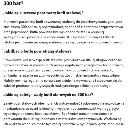
300 bar?
Jakie są kluczowe parametry butli stalowej?
Kluczowe parametry butli powietrznej stalowej do przechowywania gazu pod
ciśnieniem 300 bar to jej wytrzymałość, zgodność z normami bezpieczeństwa
oraz pojemność. Butla powinna być wykonana ze stali o wysokiej
wytrzymałości, posiadająca oznaczenia CE i zgodna z
normą ISO 8573-1
.
Istotna jest również jej waga, średnica oraz wyposażenie w odpowiedni zawór.
Jak dbać o butlę powietrzną stalową?
Prawidłowa konserwacja butli stalowej jest kluczowa dla jej długowieczności i
bezpieczeństwa użytkowania. Wymaga regularnych przeglądów technicznych,
utrzymania w czystości i przechowywania w odpowiednich warunkach,
unikania narażenia na zbyt wysokie lub zbyt niskie temperatury oraz wilgoć.
Należy również regularnie sprawdzać ciśnienie wewnętrzne i stosować się do
zaleceń producenta dotyczących maksymalnego ciśnienia roboczego.
Jakie są zalety i wady butli stalowych na 300 bar?
Zalety butli stalowych obejmują ich wytrzymałość i odporność na uszkodzenia
mechaniczne, co czyni je idealnym wyborem do zastosowań wymagających
wysokiego poziomu bezpieczeństwa. Są również stosunkowo tańsze w
porównaniu do butli wykonanych z materiałów kompozytowych. Wadami są
ich większa waga, co może być mniej poręczne w sytuacjach, gdzie mobilność