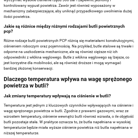
wytrzymać wysokie ciśnienie rzędu 300 bar i zapewnić jednolity i
kontrolowany wypust powietrza. Zawór jest również wyposażony w
mechanizmy zabezpieczające, aby uniknąć przypadkowego uwolnienia dużej
ilości powietrza.
Jakie są różnice między różnymi rodzajami butli powietrznych
pcp?
Różne rodzaje butli powietrznych PCP różnią się materiałami konstrukcyjnymi,
ciśnieniem roboczym oraz pojemnością. Na przykład, butle stalowe są trwałe i
odporne na uszkodzenia mechaniczne, ale są również cięższe niż ich
odpowiedniki z włókna węglowego. Butle z włókna węglowego są lżejsze, co
jest korzystne dla mobilności, ale są również droższe i mogą wymagać
bardziej złożonej konserwacji.
Dlaczego temperatura wpływa na wagę sprężonego
powietrza w butli?
Jak zmiany temperatury wpływają na ciśnienie w butli?
Temperatura jest jednym z kluczowych czynników wpływających na ciśnienie i
wagę sprężonego powietrza w butli. Zgodnie z prawami gazowymi, wraz ze
wzrostem temperatury, ciśnienie wewnątrz butli również wzrasta, o ile objętość
butli pozostaje stała. W praktyce oznacza to, że butla napełniana w wysokiej
temperaturze będzie miała wyższe ciśnienie powietrza niż butla napełniana w
niższej temperaturze.