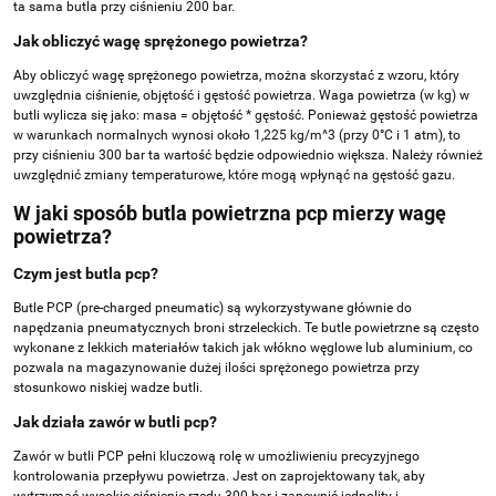
ta sama butla przy ciśnieniu 200 bar.
Jak obliczyć wagę sprężonego powietrza?
Aby obliczyć wagę sprężonego powietrza, można skorzystać z wzoru, który
uwzględnia ciśnienie, objętość i gęstość powietrza. Waga powietrza (w kg) w
butli wylicza się jako: masa = objętość * gęstość. Ponieważ gęstość powietrza
w warunkach normalnych wynosi około 1,225 kg/m^3 (przy 0°C i 1 atm), to
przy ciśnieniu 300 bar ta wartość będzie odpowiednio większa. Należy również
uwzględnić zmiany temperaturowe, które mogą wpłynąć na gęstość gazu.
W jaki sposób butla powietrzna pcp mierzy wagę
powietrza?
Czym jest butla pcp?
Butle PCP (pre-charged pneumatic) są wykorzystywane głównie do
napędzania pneumatycznych broni strzeleckich. Te butle powietrzne są często
wykonane z lekkich materiałów takich jak włókno węglowe lub aluminium, co
pozwala na magazynowanie dużej ilości sprężonego powietrza przy
stosunkowo niskiej wadze butli.
Jak działa zawór w butli pcp?
Zawór w butli PCP pełni kluczową rolę w umożliwieniu precyzyjnego
kontrolowania przepływu powietrza. Jest on zaprojektowany tak, aby