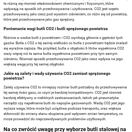
te różnią się również właściwościami chemicznymi i fizycznymi, które
wpływają na sposób ich przechowywania i użytkowania. CO2 jest często
przechowywany jako ciecz pod wysokim ciśnieniem, co różni się od powietrza,
które jest przechowywane jako gaz sprężony.
Porównanie wagi butli CO2 i butli sprężonego powietrza
Różnice w wadze butli z powietrzem i CO2 wynikają głównie z gęstości tych
gazów. Butla z CO2 o tej samej wielkości co butla z powietrzem będzie znalazł
się wyraźnie cięższa. Na przykład, butla o objętości 6 litrów wypełniona CO2
waży więcej niż ta sama butla wypełniona powietrzem przy tym samym
ciśnieniu. Również sposób przechowywania CO2 jako ciecz wpływa na jego
większą wagę przy tej samej objętości.
Jakie są zalety i wady używania CO2 zamiast sprężonego
powietrza?
Zalety używania CO2 to mniejszy rozmiar butli potrzebny do przechowywania
tej samej ilości gazu, co czyni je bardziej kompaktowymi. CO2 jest również
bardziej efektywny w niektórych zastosowaniach, takich jak pneumatyka
narzędzi czy napełnianie butli do napojów gazowanych. Wadą CO2 jest jego
wyższa waga, która może być uciążliwa podczas transportu, oraz większa
skłonność do zmiany stanu skupienia pod wpływem zmian temperatury, co
może prowadzić do nieprzewidywanych problemów użytkowych.
Na co zwrócić uwagę przy wyborze butli stalowej na